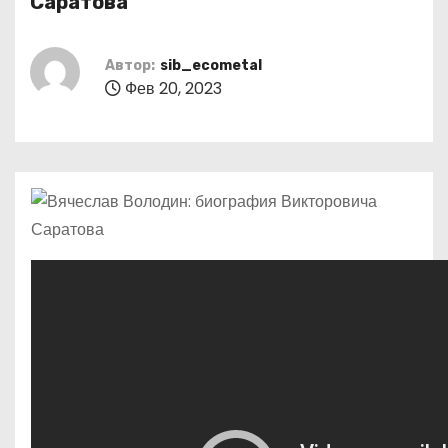
Саратова
о
м
Автор:
sib_ecometal
у
Фев 20, 2023