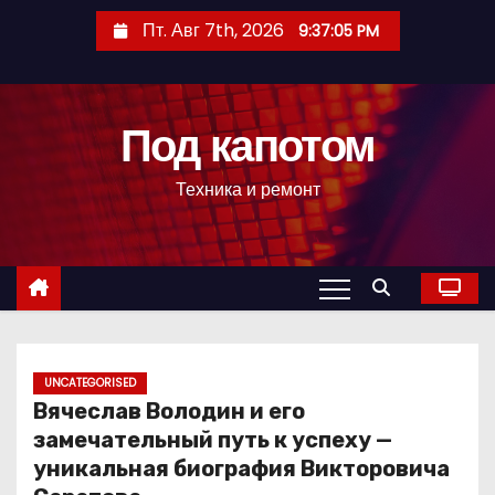
П
Пт. Авг 7th, 2026
9:37:06 PM
е
р
е
Под капотом
й
т
Техника и ремонт
и
к
с
о
д
е
р
UNCATEGORISED
Вячеслав Володин и его
ж
замечательный путь к успеху —
и
уникальная биография Викторовича
м