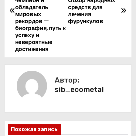
в
чемпион и
Обзор народных
обладатель
средств для
и
мировых
лечения
рекордов —
фурункулов
г
биография, путь к
успеху и
а
невероятные
достижения
ц
и
я
Автор:
п
sib_ecometal
о
з
а
Похожая запись