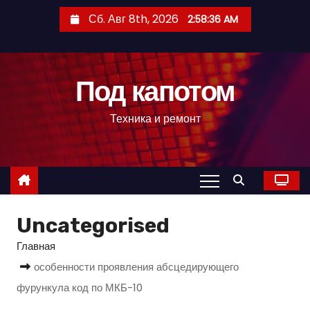
П
Сб. Авг 8th, 2026
2:58:37 AM
е
р
е
Под капотом
й
т
Техника и ремонт
и
к
с
о
д
Uncategorised
е
р
Главная
ж
особенности проявления абсцедирующего
и
фурункула код по МКБ-10
м