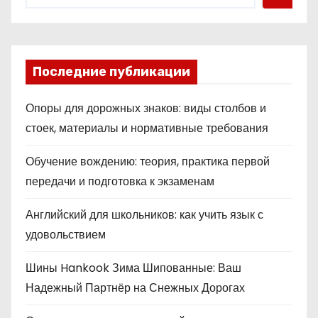
а
ц
и
Последние публикации
я
Опоры для дорожных знаков: виды столбов и
з
стоек, материалы и нормативные требования
а
Обучение вождению: теория, практика первой
п
передачи и подготовка к экзаменам
и
Английский для школьников: как учить язык с
с
удовольствием
е
Шины Hankook Зима Шипованные: Ваш
Надежный Партнёр на Снежных Дорогах
й