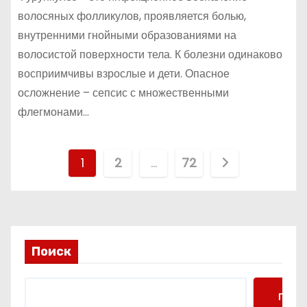
волосяных фолликулов, проявляется болью,
внутренними гнойными образованиями на
волосистой поверхности тела. К болезни одинаково
восприимчивы взрослые и дети. Опасное
осложнение – сепсис с множественными
флегмонами…
П
1
2
…
72
а
г
и
Поиск
н
Поис