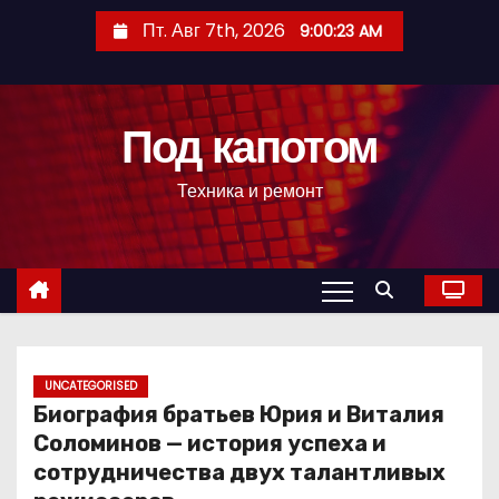
П
Пт. Авг 7th, 2026
9:00:24 AM
е
р
е
Под капотом
й
т
Техника и ремонт
и
к
с
о
д
е
р
UNCATEGORISED
Биография братьев Юрия и Виталия
ж
Соломинов — история успеха и
и
сотрудничества двух талантливых
м