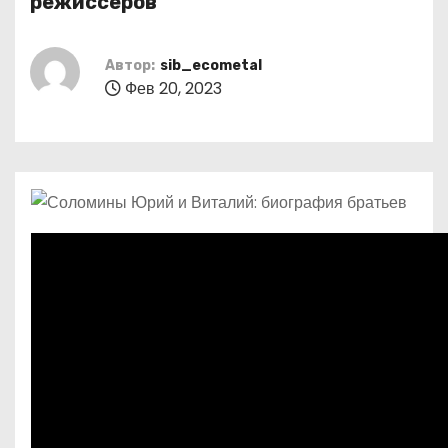
режиссеров
о
м
Автор:
sib_ecometal
у
Фев 20, 2023