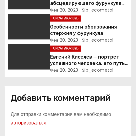
абсцедирующего фурункула
п
код по МКБ-10
Фев 20, 2023
Sib_ecometal
UNCATEGORISED
и
Особенности образования
стержня у фурункула
с
Фев 20, 2023
Sib_ecometal
я
UNCATEGORISED
Евгений Киселев — портрет
м
успешного человека, его путь
к славе и личное счастье
Фев 20, 2023
Sib_ecometal
Добавить комментарий
Для отправки комментария вам необходимо
авторизоваться
.