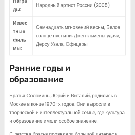
Награ
Народный артист России (2005)
ды:
Извес
Семнадцать мгновений весны, Белое
тные
солнце пустыни, Джентльмены удачи,
филь
Дерсу Узала, Офицеры
мы:
Ранние годы и
образование
Братья Соломины, Юрий и Виталий, родились в
Москве в конце 1970-х годов. Они выросли в
творческой и интеллектуальной семье, где культура
и образование имели особое значение.
С детства братья проявляли большой интерес к