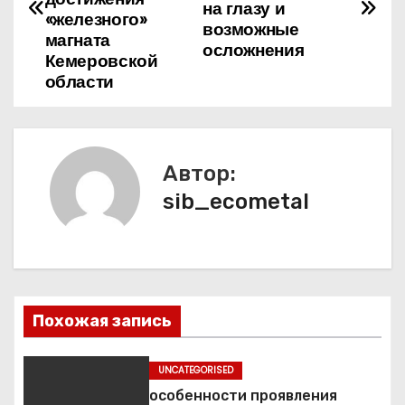
на глазу и
в
«железного»
возможные
магната
осложнения
и
Кемеровской
области
г
а
ц
Автор:
sib_ecometal
и
я
п
о
Похожая запись
з
UNCATEGORISED
а
особенности проявления