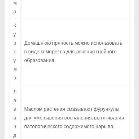
м
а
К
у
р
Домашнюю пряность можно использовать
к
в виде компресса для лечения гнойного
у
образования.
м
а
Л
а
в
Маслом растения смазывают фурункулы
а
для уменьшения воспаления, вытягивания
н
патологического содержимого нарыва.
д