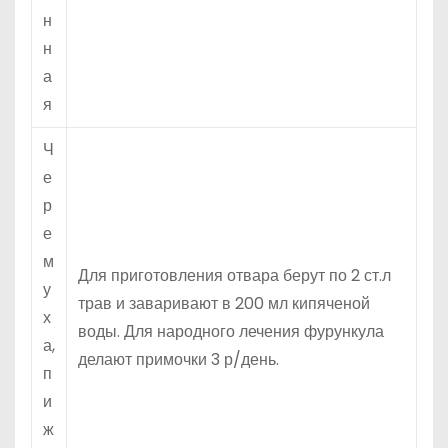
н
н
а
я
Ч
е
р
е
м
Для приготовления отвара берут по 2 ст.л
у
трав и заваривают в 200 мл кипяченой
х
воды. Для народного лечения фурункула
а,
делают примочки 3 р/день.
п
и
ж