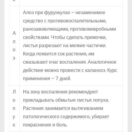
Алоэ при фурункулах – незаменимое
средство с противовоспалительными,
ранозаживляющими, противомикробными
А
свойствами. Чтобы сделать примочки,
л
листья разрезают на мелкие частички.
о
Когда появится сок растения, им
э
смазывают очаг воспаления. Аналогичное
действие можно провести с каланхоэ. Курс
применения – 7 дней.
Л
На зону воспаления рекомендуют
о
прикладывать обмытые листья лопуха.
п
Растения занимается вытягиванием
у
патологического содержимого, убирает
х
покраснение и боль.