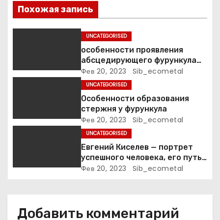
о
Похожая запись
з
UNCATEGORISED
а
особенности проявления
абсцедирующего фурункула
п
код по МКБ-10
Фев 20, 2023
Sib_ecometal
UNCATEGORISED
и
Особенности образования
стержня у фурункула
с
Фев 20, 2023
Sib_ecometal
я
UNCATEGORISED
Евгений Киселев — портрет
м
успешного человека, его путь
к славе и личное счастье
Фев 20, 2023
Sib_ecometal
Добавить комментарий