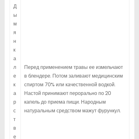
Д
ы
м
я
н
к
а
л
Перед применением травы ее измельчают
е
в блендере. Потом заливают медицинским
к
спиртом 70% или качественной водкой.
а
Настой принимают перорально по 20
р
капель до приема пищи. Народным
с
натуральным средством мажут фурункул.
т
в
е