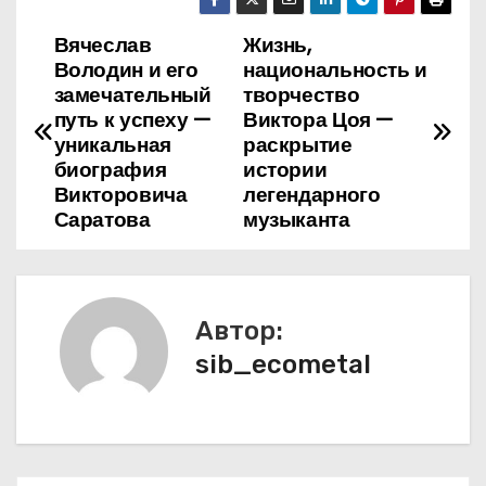
Вячеслав
Жизнь,
Н
Володин и его
национальность и
а
замечательный
творчество
путь к успеху —
Виктора Цоя —
в
уникальная
раскрытие
биография
истории
и
Викторовича
легендарного
Саратова
музыканта
г
а
ц
Автор:
sib_ecometal
и
я
п