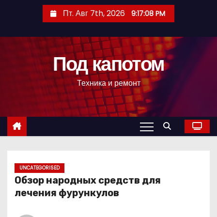
П
Пт. Авг 7th, 2026
9:17:09 PM
е
р
е
Под капотом
й
т
Техника и ремонт
и
к
с
о
д
е
р
UNCATEGORISED
Обзор народных средств для
ж
лечения фурункулов
и
м