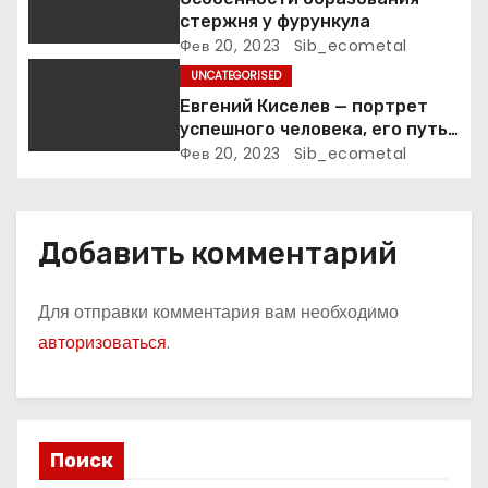
стержня у фурункула
с
Фев 20, 2023
Sib_ecometal
я
UNCATEGORISED
Евгений Киселев — портрет
м
успешного человека, его путь
к славе и личное счастье
Фев 20, 2023
Sib_ecometal
Добавить комментарий
Для отправки комментария вам необходимо
авторизоваться
.
Поиск