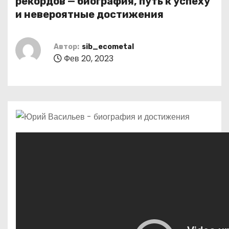
рекордов — биография, путь к успеху
о
и невероятные достижения
м
у
Автор:
sib_ecometal
Фев 20, 2023