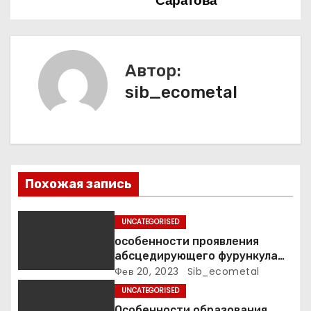
Саратова
г
а
ц
Автор:
sib_ecometal
и
я
п
о
Похожая запись
з
UNCATEGORISED
а
особенности проявления
абсцедирующего фурункула
п
код по МКБ-10
Фев 20, 2023
Sib_ecometal
UNCATEGORISED
и
Особенности образования