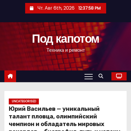
П
Чт. Авг 6th, 2026
12:37:59 PM
е
р
е
Под капотом
й
т
Техника и ремонт
и
к
с
о
д
е
р
UNCATEGORISED
Юрий Васильев — уникальный
ж
талант пловца, олимпийский
и
чемпион и обладатель мировых
м