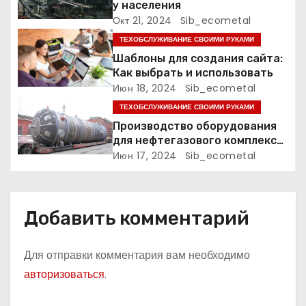
у населения
Окт 21, 2024
Sib_ecometal
з
ТЕХОБСЛУЖИВАНИЕ СВОИМИ РУКАМИ
а
Шаблоны для создания сайта:
Как выбрать и использовать
п
Июн 18, 2024
Sib_ecometal
и
ТЕХОБСЛУЖИВАНИЕ СВОИМИ РУКАМИ
Производство оборудования
с
для нефтегазового комплекса,
нефтехимии, химии и
Июн 17, 2024
Sib_ecometal
я
промышленности минеральных
удобрений
м
Добавить комментарий
Для отправки комментария вам необходимо
авторизоваться
.