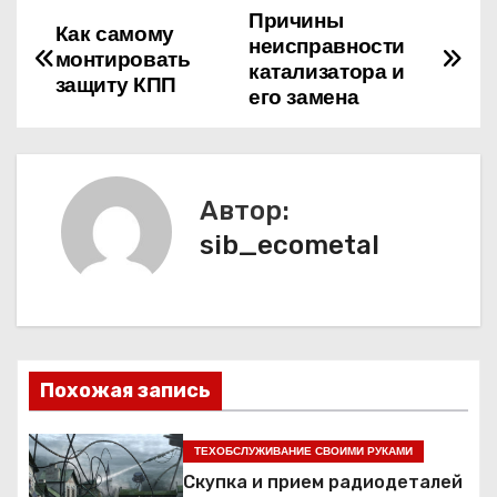
Причины
Н
Как самому
неисправности
монтировать
а
катализатора и
защиту КПП
его замена
в
и
Автор:
г
sib_ecometal
а
ц
и
Похожая запись
я
п
ТЕХОБСЛУЖИВАНИЕ СВОИМИ РУКАМИ
Скупка и прием радиодеталей
о