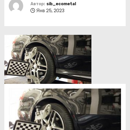
о
Автор:
sib_ecometal
Янв 25, 2023
м
у