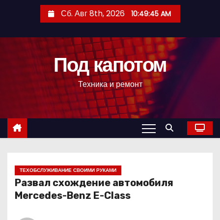
П
Сб. Авг 8th, 2026
10:49:46 AM
е
р
е
Под капотом
й
т
Техника и ремонт
и
к
с
о
д
е
р
ТЕХОБСЛУЖИВАНИЕ СВОИМИ РУКАМИ
Развал схождение автомобиля
ж
Mercedes-Benz E-Class
и
м