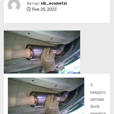
о
Автор:
sib_ecometal
Янв 25, 2023
м
у
У
каждого
автомо
биля
имеется