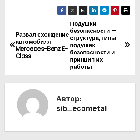
Подушки
Н
безопасности —
Развал схождение
а
структура, типы
автомобиля
подушек
Mercedes-Benz E-
в
безопасности и
Class
принцип их
и
работы
г
а
Автор:
ц
sib_ecometal
и
я