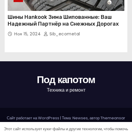
Шины Hankook Зима Шипованные: Ваш
Надежный Партнёр на Снежных Дорогах
Ноя 15, 2024
Sib_ecometal
Под капотом
Техника и ремонт
Сайт работает на WordPress
|
Тема: Newses, автор
Themeansar
Этот сайт использует куки-файлы и другие технологии, чтобы помочь
Home
Авторам и правообладателям
Карта сайта