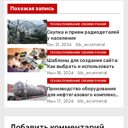
п
Похожая запись
о
ТЕХОБСЛУЖИВАНИЕ СВОИМИ РУКАМИ
з
Скупка и прием радиодеталей
а
у населения
Окт 21, 2024
Sib_ecometal
п
ТЕХОБСЛУЖИВАНИЕ СВОИМИ РУКАМИ
Шаблоны для создания сайта:
и
Как выбрать и использовать
Июн 18, 2024
Sib_ecometal
с
ТЕХОБСЛУЖИВАНИЕ СВОИМИ РУКАМИ
я
Производство оборудования
для нефтегазового комплекса,
м
нефтехимии, химии и
Июн 17, 2024
Sib_ecometal
промышленности минеральных
удобрений
Добавить комментарий