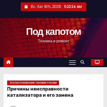
П
Вс. Авг 9th, 2026
5:22:25 AM
е
р
е
Под капотом
й
т
Техника и ремонт
и
к
с
о
д
е
р
ТЕХОБСЛУЖИВАНИЕ СВОИМИ РУКАМИ
Причины неисправности
ж
катализатора и его замена
и
м