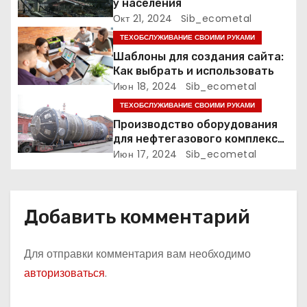
у населения
Окт 21, 2024
Sib_ecometal
з
ТЕХОБСЛУЖИВАНИЕ СВОИМИ РУКАМИ
а
Шаблоны для создания сайта:
Как выбрать и использовать
п
Июн 18, 2024
Sib_ecometal
и
ТЕХОБСЛУЖИВАНИЕ СВОИМИ РУКАМИ
Производство оборудования
с
для нефтегазового комплекса,
нефтехимии, химии и
Июн 17, 2024
Sib_ecometal
я
промышленности минеральных
удобрений
м
Добавить комментарий
Для отправки комментария вам необходимо
авторизоваться
.