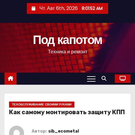
П
Чт. Авг 6th, 2026
8:01:53 AM
е
р
е
Под капотом
й
т
Техника и ремонт
и
к
с
о
д
е
р
ТЕХОБСЛУЖИВАНИЕ СВОИМИ РУКАМИ
Как самому монтировать защиту КПП
ж
и
м
Автор:
sib_ecometal