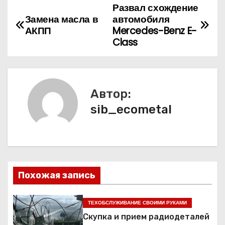
Развал схождение
Н
Замена масла в
автомобиля
а
АКПП
Mercedes-Benz E-
Class
в
и
Автор:
г
sib_ecometal
а
ц
и
Похожая запись
я
п
ТЕХОБСЛУЖИВАНИЕ СВОИМИ РУКАМИ
Скупка и прием радиодеталей
о