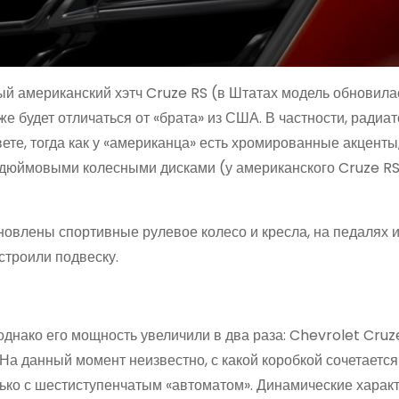
вый американский хэтч Cruze RS (в Штатах модель обновила
же будет отличаться от «брата» из США. В частности, радиа
ете, тогда как у «американца» есть хромированные акценты
дюймовыми колесными дисками (у американского Cruze RS 
ановлены спортивные рулевое колесо и кресла, на педалях
строили подвеску.
однако его мощность увеличили в два раза: Chevrolet Cruz
На данный момент неизвестно, с какой коробкой сочетается
лько с шестиступенчатым «автоматом». Динамические харак