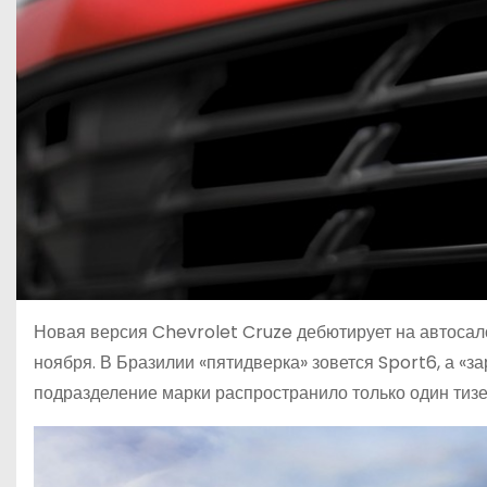
Новая версия Chevrolet Cruze дебютирует на автосал
ноября. В Бразилии «пятидверка» зовется Sport6, а «з
подразделение марки распространило только один тизе