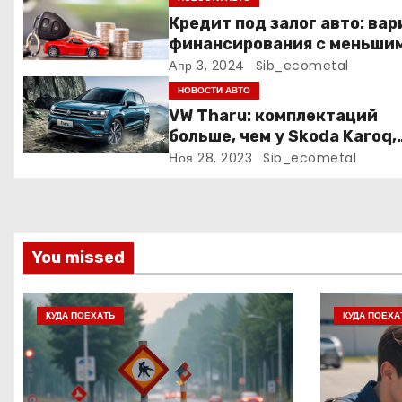
п
Кредит под залог авто: ва
финансирования с меньши
о
рисками
Апр 3, 2024
Sib_ecometal
з
НОВОСТИ АВТО
VW Tharu: комплектаций
а
больше, чем у Skoda Karoq,
цены – выше. Оба кросса
Ноя 28, 2023
Sib_ecometal
п
пропишутся в России
и
с
You missed
я
м
КУДА ПОЕХАТЬ
КУДА ПОЕХА