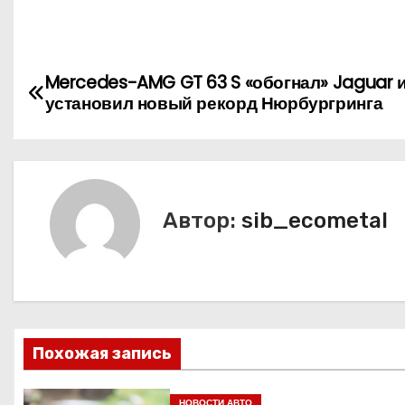
Н
Mercedes-AMG GT 63 S «обогнал» Jaguar 
установил новый рекорд Нюрбургринга
а
в
и
Автор:
sib_ecometal
г
а
ц
и
Похожая запись
я
НОВОСТИ АВТО