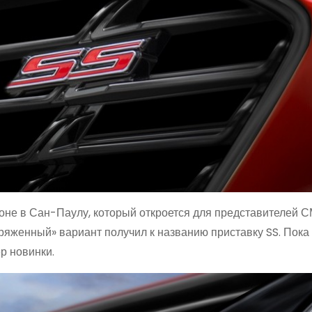
оне в Сан-Паулу, который откроется для представителей 
аряженный» вариант получил к названию приставку SS. Пока
р новинки.