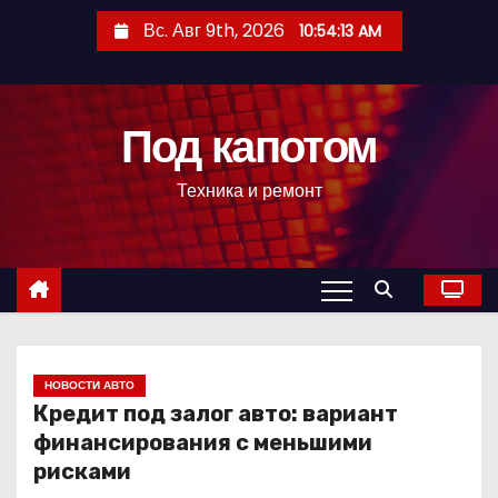
П
Вс. Авг 9th, 2026
10:54:14 AM
е
р
е
Под капотом
й
т
Техника и ремонт
и
к
с
о
д
е
р
НОВОСТИ АВТО
Кредит под залог авто: вариант
ж
финансирования с меньшими
и
рисками
м