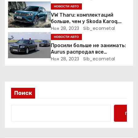
о
НОВОСТИ АВТО
VW Tharu: комплектаций
з
больше, чем у Skoda Karoq,
цены – выше. Оба кросса
Ноя 28, 2023
Sib_ecometal
а
пропишутся в России
НОВОСТИ АВТО
п
Просили больше не занимать:
Aurus распродал все
и
автомобили на два года
Ноя 28, 2023
Sib_ecometal
вперёд
с
я
Поиск
м
Поис