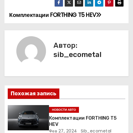
Комплектации FORTHING T5 HEV
Н
а
в
Автор:
и
sib_ecometal
г
а
ц
Похожая запись
и
НОВОСТИ АВТО
я
Комплектации FORTHING T5
HEV
п
Фев 27, 2024
Sib_ecometal