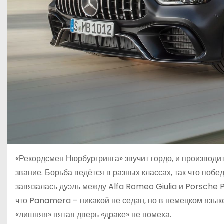
«Рекордсмен Нюрбургринга» звучит гордо, и производит
звание. Борьба ведётся в разных классах, так что поб
завязалась дуэль между Alfa Romeo Giulia и Porsche 
что Panamera – никакой не седан, но в немецком язык
«лишняя» пятая дверь «драке» не помеха.