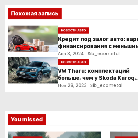
ц
Похожая запись
и
я
НОВОСТИ АВТО
Кредит под залог авто: ва
п
финансирования с меньши
рисками
Апр 3, 2024
Sib_ecometal
о
НОВОСТИ АВТО
з
VW Tharu: комплектаций
больше, чем у Skoda Karoq,
а
цены – выше. Оба кросса
Ноя 28, 2023
Sib_ecometal
пропишутся в России
п
и
с
You missed
я