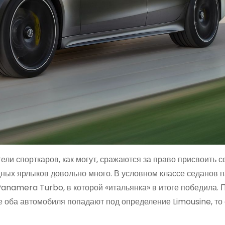
ели спорткаров, как могут, сражаются за право присвоить с
едных ярлыков довольно много. В условном классе седанов п
Panamera Turbo, в которой «итальянка» в итоге победила. 
е оба автомобиля попадают под определение Limousine, то 