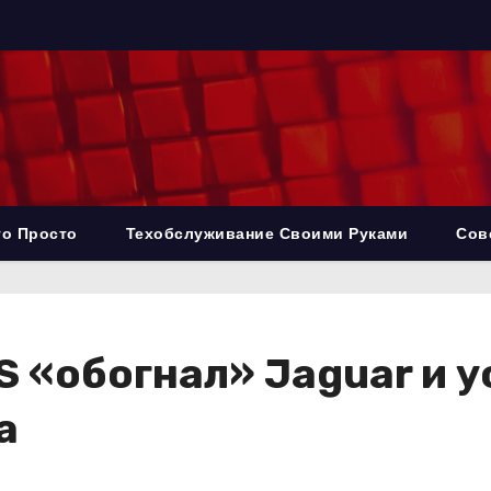
то Просто
Техобслуживание Своими Руками
Сов
S «обогнал» Jaguar и 
а