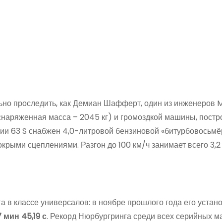
ьно проследить, как Демиан Шафферт, один из инженеров
снаряженная масса – 2045 кг) и громоздкой машины, постр
ии 63 S снабжен 4,0-литровой бензиновой «битурбовосьмё
крыми сцеплениями. Разгон до 100 км/ч занимает всего 3,2 
а в классе универсалов: в ноябре прошлого года его устан
7 мин 45,19 с
. Рекорд Нюрбургринга среди всех серийных м