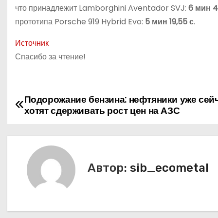
что принадлежит Lamborghini Aventador SVJ:
6 мин 4
прототипа Porsche 919 Hybrid Evo:
5 мин 19,55 с
.
Источник
Спасибо за чтение!
Подорожание бензина: нефтяники уже сейч
Н
хотят сдерживать рост цен на АЗС
а
в
и
Автор:
sib_ecometal
г
а