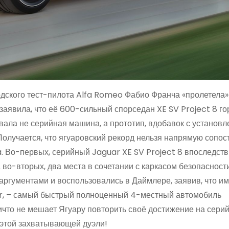
аводского тест-пилота Alfa Romeo Фабио Франча «пролетела
 заявила, что её 600-сильный спорседан XE SV Project 8 го
вовала не серийная машина, а прототип, вдобавок с установ
Получается, что ягуаровский рекорд нельзя напрямую сопос
a. Во-первых, серийный Jaguar XE SV Project 8 впоследст
а во-вторых, два места в сочетании с каркасом безопасност
аргументами и воспользовались в Даймлере, заявив, что и
r, – самый быстрый полноценный 4-местный автомобиль
ничто не мешает Ягуару повторить своё достижение на сери
 этой захватывающей дуэли!