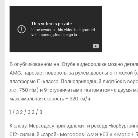
В опубликованном на Ютубе видеоролике можно детал
AMG, нарезает повороты за рулём довольно тяжелой (
платформе Е-класса. Полноприводный лифтбек в верс
л.с., 750 Нм) и 9-ступенчатыми «автоматом» с двумя мо
максимальная скорость – 320 км/ч.
1
/ 3
2
/ 3
3
/ 3
К слову, Мерседесу принадлежит и рекорд Нюрбургринг
612-сильный «сарай» Mercedes-AMG E63 S 4Matic+: