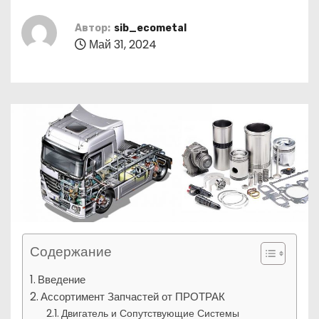
о
м
Автор:
sib_ecometal
Май 31, 2024
у
Содержание
Введение
Ассортимент Запчастей от ПРОТРАК
Двигатель и Сопутствующие Системы