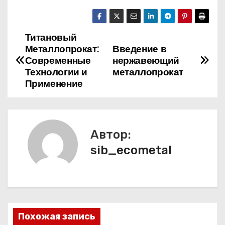
Титановый
Н
Металлопрокат:
Введение в
а
Современные
нержавеющий
Технологии и
металлопрокат
в
Применение
и
г
Автор:
а
sib_ecometal
ц
и
я
Похожая запись