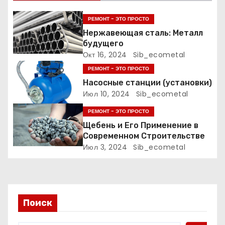
п
РЕМОНТ - ЭТО ПРОСТО
о
Нержавеющая сталь: Металл
будущего
з
Окт 16, 2024
Sib_ecometal
а
РЕМОНТ - ЭТО ПРОСТО
Насосные станции (установки)
п
Июл 10, 2024
Sib_ecometal
и
РЕМОНТ - ЭТО ПРОСТО
Щебень и Его Применение в
с
Современном Строительстве
Июл 3, 2024
Sib_ecometal
я
м
Поиск