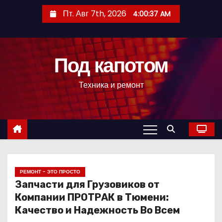
П
Пт. Авг 7th, 2026
4:00:38 AM
е
р
е
Под капотом
й
т
Техника и ремонт
и
к
с
о
д
е
р
РЕМОНТ - ЭТО ПРОСТО
Запчасти для Грузовиков от
ж
Компании ПРОТРАК в Тюмени:
и
Качество и Надежность Во Всем
м