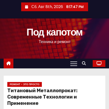
П
Сб. Авг 8th, 2026
8:17:48 PM
е
р
е
Под капотом
й
т
Техника и ремонт
и
к
с
о
д
е
р
РЕМОНТ - ЭТО ПРОСТО
Титановый Металлопрокат:
ж
Современные Технологии и
и
Применение
м