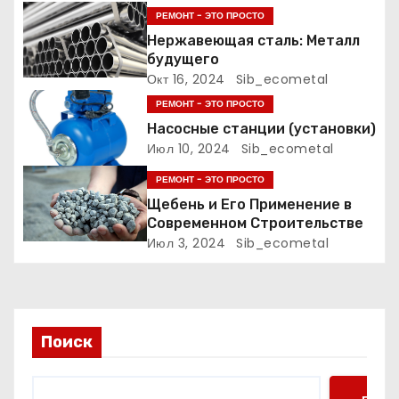
РЕМОНТ - ЭТО ПРОСТО
з
Нержавеющая сталь: Металл
а
будущего
Окт 16, 2024
Sib_ecometal
п
РЕМОНТ - ЭТО ПРОСТО
Насосные станции (установки)
и
Июл 10, 2024
Sib_ecometal
с
РЕМОНТ - ЭТО ПРОСТО
Щебень и Его Применение в
я
Современном Строительстве
Июл 3, 2024
Sib_ecometal
м
Поиск