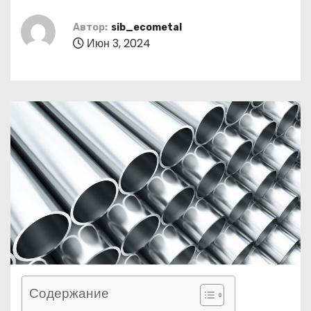
о
м
Автор:
sib_ecometal
Июн 3, 2024
у
Содержание