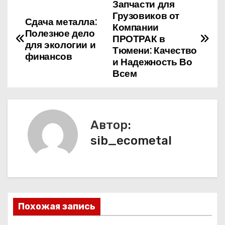
Запчасти для
Н
Грузовиков от
Сдача металла:
а
Компании
Полезное дело
ПРОТРАК в
для экологии и
в
Тюмени: Качество
финансов
и Надежность Во
и
Всем
г
а
Автор:
ц
sib_ecometal
и
я
п
Похожая запись
о