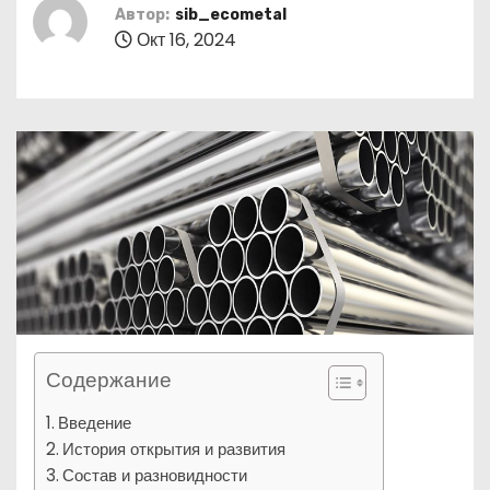
о
Автор:
sib_ecometal
Окт 16, 2024
м
у
Содержание
Введение
История открытия и развития
Состав и разновидности