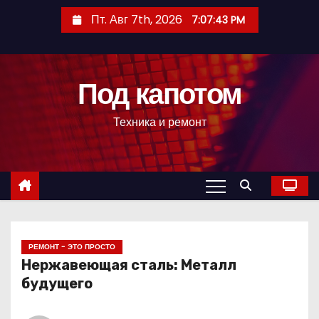
П
Пт. Авг 7th, 2026
7:07:44 PM
е
р
е
Под капотом
й
т
Техника и ремонт
и
к
с
о
д
е
р
РЕМОНТ - ЭТО ПРОСТО
Нержавеющая сталь: Металл
ж
будущего
и
м