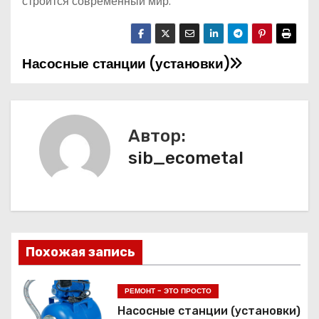
строится современный мир.
Насосные станции (установки)
Н
а
в
Автор:
и
sib_ecometal
г
а
ц
Похожая запись
и
РЕМОНТ - ЭТО ПРОСТО
я
Насосные станции (установки)