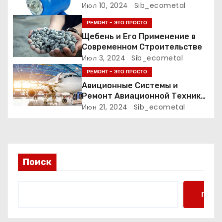
Июл 10, 2024
Sib_ecometal
п
РЕМОНТ - ЭТО ПРОСТО
о
Щебень и Его Применение в
Современном Строительстве
з
Июл 3, 2024
Sib_ecometal
а
РЕМОНТ - ЭТО ПРОСТО
Авиционные Системы и
п
Ремонт Авиационной Техники:
Технологии и Практика
Июн 21, 2024
Sib_ecometal
и
с
я
Поиск
м
Поис