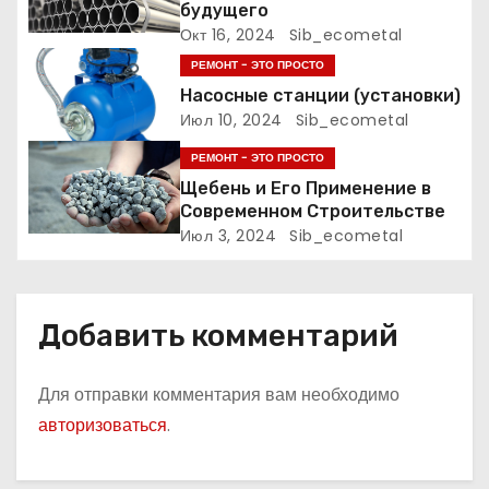
будущего
о
Окт 16, 2024
Sib_ecometal
з
РЕМОНТ - ЭТО ПРОСТО
Насосные станции (установки)
а
Июл 10, 2024
Sib_ecometal
п
РЕМОНТ - ЭТО ПРОСТО
Щебень и Его Применение в
и
Современном Строительстве
Июл 3, 2024
Sib_ecometal
с
я
Добавить комментарий
м
Для отправки комментария вам необходимо
авторизоваться
.