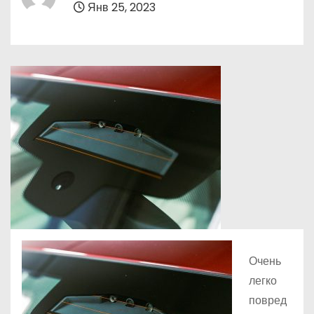
Янв 25, 2023
о
м
у
Очень
легко
повред