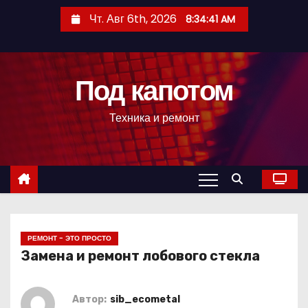
П
Чт. Авг 6th, 2026
8:34:42 AM
е
р
е
Под капотом
й
т
Техника и ремонт
и
к
с
о
д
е
р
РЕМОНТ - ЭТО ПРОСТО
Замена и ремонт лобового стекла
ж
и
м
Автор:
sib_ecometal