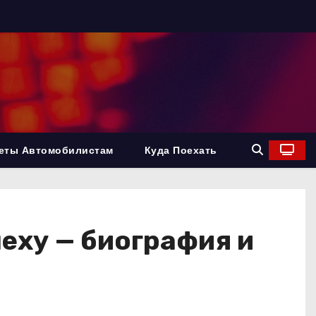
еты Автомобилистам
Куда Поехать
еху — биография и