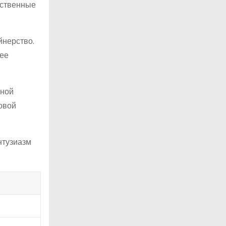
бственные
йнерство.
 ее
тной
новой
нтузиазм