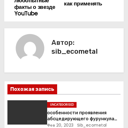
в
любопытные
как применять
факты о звезде
и
YouTube
г
а
Автор:
ц
sib_ecometal
и
я
п
Похожая запись
о
UNCATEGORISED
з
особенности проявления
а
абсцедирующего фурункула
код по МКБ-10
Фев 20, 2023
Sib_ecometal