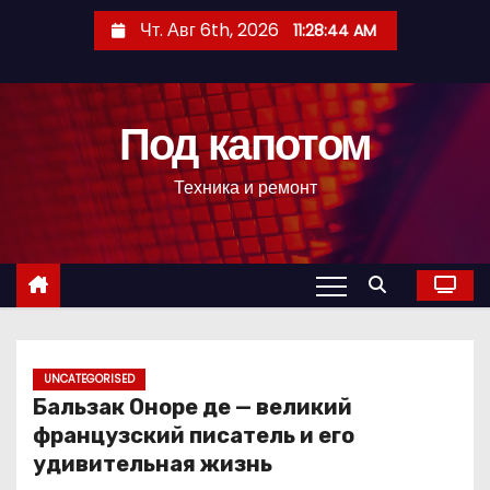
П
Чт. Авг 6th, 2026
11:28:45 AM
е
р
е
Под капотом
й
т
Техника и ремонт
и
к
с
о
д
е
р
UNCATEGORISED
Бальзак Оноре де — великий
ж
французский писатель и его
и
удивительная жизнь
м