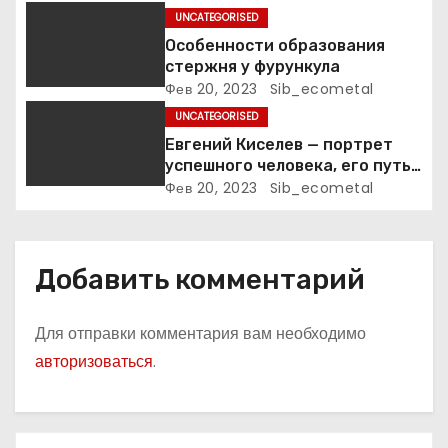
п
UNCATEGORISED
Особенности образования
и
стержня у фурункула
Фев 20, 2023
Sib_ecometal
с
UNCATEGORISED
я
Евгений Киселев — портрет
успешного человека, его путь
м
к славе и личное счастье
Фев 20, 2023
Sib_ecometal
Добавить комментарий
Для отправки комментария вам необходимо
авторизоваться
.