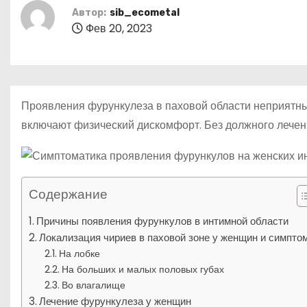
р
о
Автор:
sib_ecometal
l
а
м
Фев 20, 2023
a
в
у
s
и
s
т
Проявления фурункулеза в паховой области неприятн
n
ь
включают физический дискомфорт. Без должного лечени
i
k
i
Содержание
Причины появления фурункулов в интимной области
Локализация чириев в паховой зоне у женщин и симпто
На лобке
На больших и малых половых губах
Во влагалище
Лечение фурункулеза у женщин