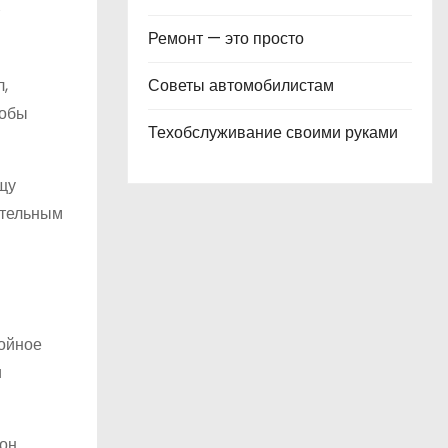
Ремонт — это просто
Советы автомобилистам
,
тобы
Техобслуживание своими руками
щу
ятельным
ойное
и
 он