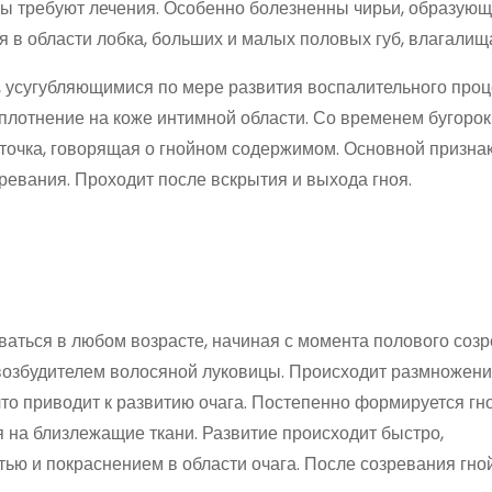
ы требуют лечения. Особенно болезненны чирьи, образующ
 в области лобка, больших и малых половых губ, влагалищ
, усугубляющимися по мере развития воспалительного проц
плотнение на коже интимной области. Со временем бугорок
 точка, говорящая о гнойном содержимом. Основной признак
евания. Проходит после вскрытия и выхода гноя.
аться в любом возрасте, начиная с момента полового созр
возбудителем волосяной луковицы. Происходит размножен
то приводит к развитию очага. Постепенно формируется гн
 на близлежащие ткани. Развитие происходит быстро,
ью и покраснением в области очага. После созревания гно