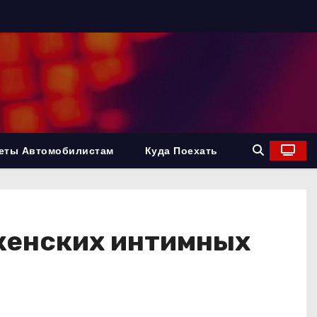
еты Автомобилистам
Куда Поехать
женских интимных