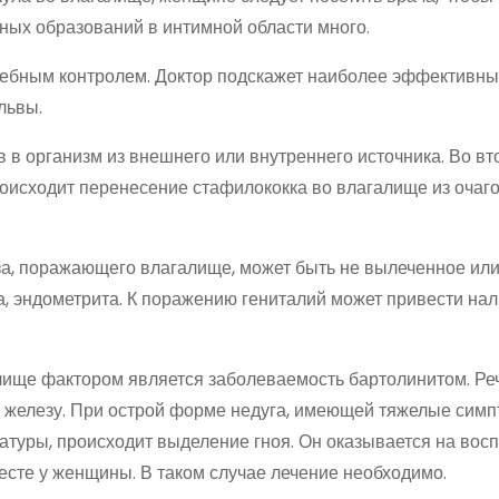
йных образований в интимной области много.
чебным контролем. Доктор подскажет наиболее эффективн
львы.
 в организм из внешнего или внутреннего источника. Во в
роисходит перенесение стафилококка во влагалище из очаго
а, поражающего влагалище, может быть не вылеченное ил
, эндометрита. К поражению гениталий может привести нал
ище фактором является заболеваемость бартолинитом. Реч
железу. При острой форме недуга, имеющей тяжелые симп
туры, происходит выделение гноя. Он оказывается на вос
есте у женщины. В таком случае лечение необходимо.