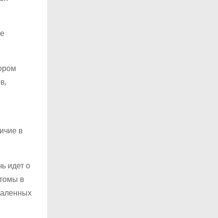
ые
тором
в,
и
ичие в
ь идет о
томы в
паленных