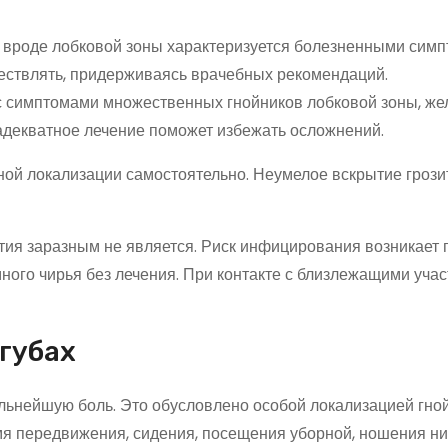
 вроде лобковой зоны характеризуется болезненными симп
ществлять, придерживаясь врачебных рекомендаций.
с симптомами множественных гнойников лобковой зоны, же
адекватное лечение поможет избежать осложнений.
ной локализации самостоятельно. Неумелое вскрытие грози
тия заразным не является. Риск инфицирования возникает 
ого чирья без лечения. При контакте с близлежащими учас
губах
ильнейшую боль. Это обусловлено особой локализацией гно
мя передвижения, сидения, посещения уборной, ношения н