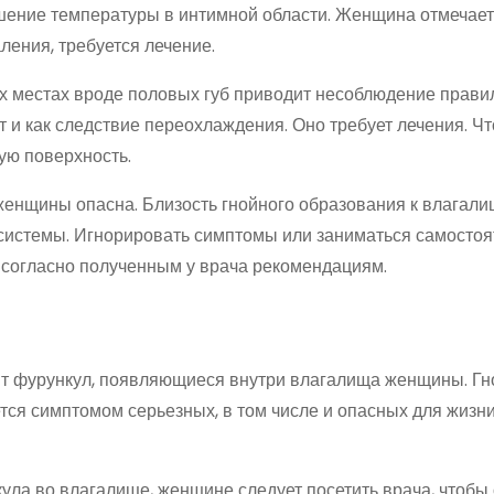
шение температуры в интимной области. Женщина отмечает
ления, требуется лечение.
х местах вроде половых губ приводит несоблюдение правил
т и как следствие переохлаждения. Оно требует лечения. Ч
ую поверхность.
женщины опасна. Близость гнойного образования к влагали
системы. Игнорировать симптомы или заниматься самосто
 согласно полученным у врача рекомендациям.
т фурункул, появляющиеся внутри влагалища женщины. Гн
ется симптомом серьезных, в том числе и опасных для жизн
ла во влагалище, женщине следует посетить врача, чтобы