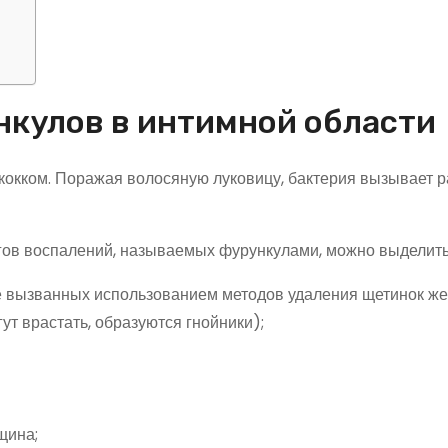
нкулов в интимной области
окком. Поражая волосяную луковицу, бактерия вызывает р
гов воспалений, называемых фурункулами, можно выделить
ле вызванных использованием методов удаления щетинок 
ут врастать, образуются гнойники);
щина;