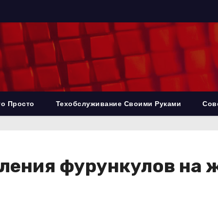
то Просто
Техобслуживание Своими Руками
Сов
ления фурункулов на 