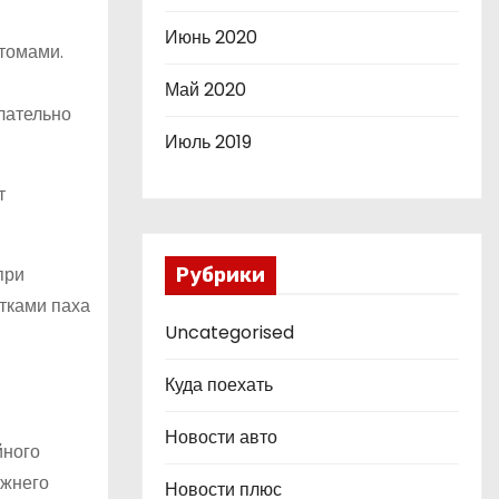
Июнь 2020
томами.
Май 2020
лательно
Июль 2019
т
при
Рубрики
тками паха
Uncategorised
Куда поехать
Новости авто
йного
ижнего
Новости плюс