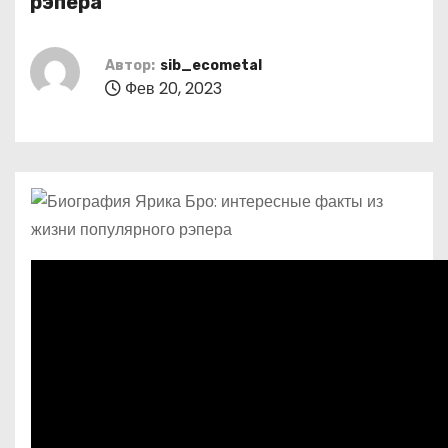
рэпера
о
м
Автор:
sib_ecometal
у
Фев 20, 2023