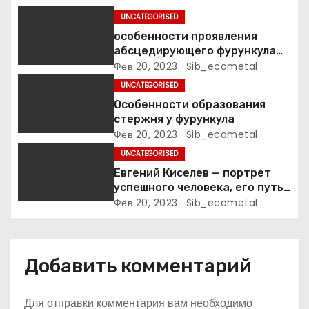
о
UNCATEGORISED
з
особенности проявления
абсцедирующего фурункула
а
код по МКБ-10
Фев 20, 2023
Sib_ecometal
UNCATEGORISED
п
Особенности образования
стержня у фурункула
и
Фев 20, 2023
Sib_ecometal
с
UNCATEGORISED
Евгений Киселев — портрет
я
успешного человека, его путь
к славе и личное счастье
Фев 20, 2023
Sib_ecometal
м
Добавить комментарий
Для отправки комментария вам необходимо