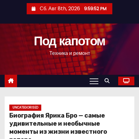
П
Сб. Авг 8th, 2026
9:59:54 PM
е
р
е
Под капотом
й
т
Техника и ремонт
и
к
с
о
д
е
р
UNCATEGORISED
Биография Ярика Бро — самые
ж
удивительные и необычные
и
моменты из жизни известного
м