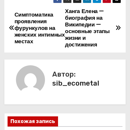
Ханга Елена —
Н
Симптоматика
биография на
проявления
а
Википедии —
фурункулов на
основные этапы
женских интимных
в
жизни и
местах
достижения
и
г
а
Автор:
sib_ecometal
ц
и
я
п
Похожая запись