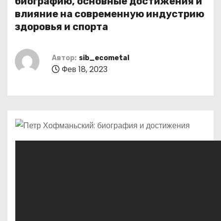
биографию, основные достижения и
о
влияние на современную индустрию
м
здоровья и спорта
у
Автор:
sib_ecometal
Фев 18, 2023