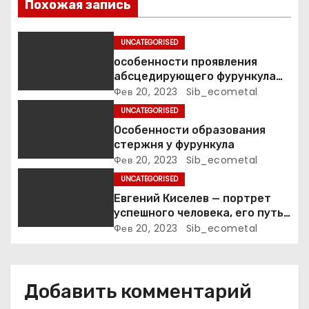
п
Похожая запись
о
UNCATEGORISED
з
особенности проявления
абсцедирующего фурункула
а
код по МКБ-10
Фев 20, 2023
Sib_ecometal
UNCATEGORISED
п
Особенности образования
стержня у фурункула
и
Фев 20, 2023
Sib_ecometal
с
UNCATEGORISED
Евгений Киселев — портрет
я
успешного человека, его путь
к славе и личное счастье
Фев 20, 2023
Sib_ecometal
м
Добавить комментарий