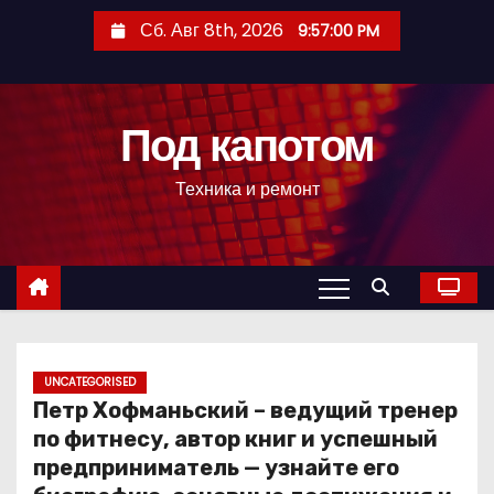
П
Сб. Авг 8th, 2026
9:57:01 PM
е
р
е
Под капотом
й
т
Техника и ремонт
и
к
с
о
д
е
р
UNCATEGORISED
Петр Хофманьский – ведущий тренер
ж
по фитнесу, автор книг и успешный
и
предприниматель — узнайте его
м