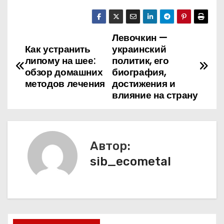
Левочкин —
Н
Как устранить
украинский
а
липому на шее:
политик, его
обзор домашних
биография,
в
методов лечения
достижения и
влияние на страну
и
г
а
Автор:
sib_ecometal
ц
и
я