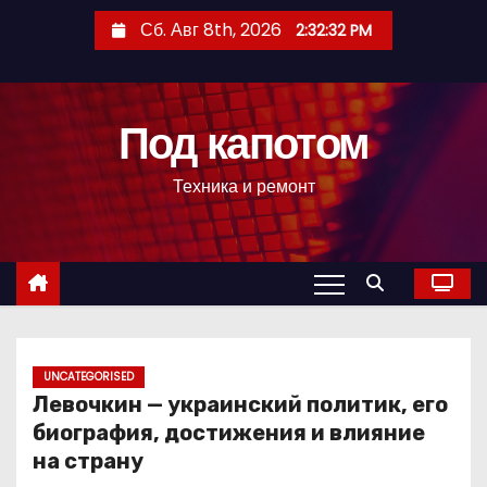
П
Сб. Авг 8th, 2026
2:32:33 PM
е
р
е
Под капотом
й
т
Техника и ремонт
и
к
с
о
д
е
р
UNCATEGORISED
Левочкин — украинский политик, его
ж
биография, достижения и влияние
и
на страну
м