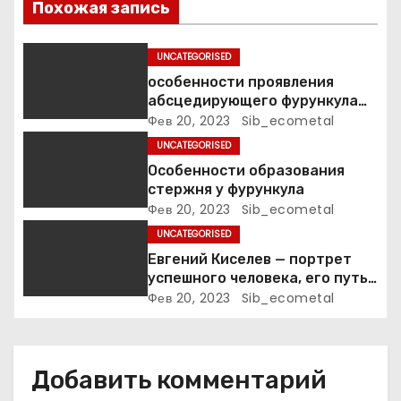
Похожая запись
и
UNCATEGORISED
с
особенности проявления
абсцедирующего фурункула
я
код по МКБ-10
Фев 20, 2023
Sib_ecometal
м
UNCATEGORISED
Особенности образования
стержня у фурункула
Фев 20, 2023
Sib_ecometal
UNCATEGORISED
Евгений Киселев — портрет
успешного человека, его путь
к славе и личное счастье
Фев 20, 2023
Sib_ecometal
Добавить комментарий