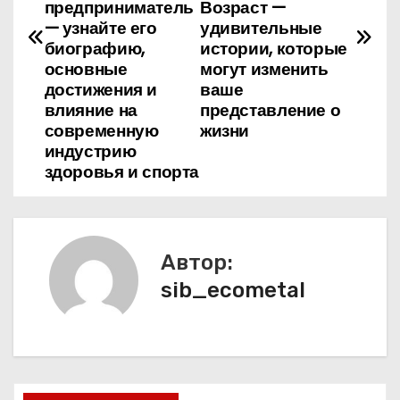
предприниматель
Возраст —
и
— узнайте его
удивительные
биографию,
истории, которые
г
основные
могут изменить
достижения и
ваше
а
влияние на
представление о
современную
жизни
ц
индустрию
и
здоровья и спорта
я
п
Автор:
о
sib_ecometal
з
а
п