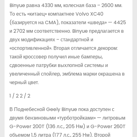
Binyue равна 4330 мм, колесная база – 2600 мм.
То есть «китаец» компактнее Volvo XC40
(базируется на CMA), показатели «шведа» — 4425
и 2702 мм соответственно. Binyue предлагается в
двух модификациях – стандартной и
«оспортивленной». Вторая отличается декором:
такой кроссовер получил иные бамперы,
сдвоенные патрубки выхлопной системы и
увеличенный спойлер, эмблема марки окрашена в
черный цвет.
1
/ 2
2
/ 2
В Поднебесной Geely Binyue пока доступен с
двумя бензиновыми «турботройками» — литровым
G-Power 200T (136 л.с., 205 Нм) и G-Power 260T
объемом 1,5 литра (177 л.с., 255 Нм). Второй