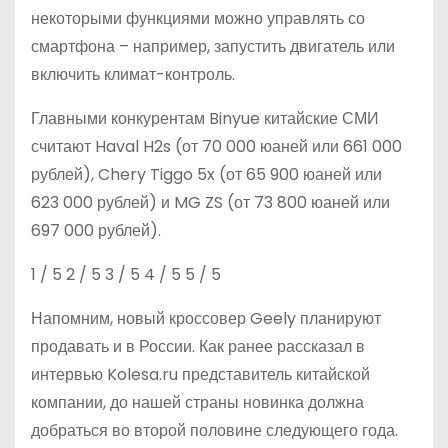
некоторыми функциями можно управлять со
смартфона – например, запустить двигатель или
включить климат-контроль.
Главными конкурентам Binyue китайские СМИ
считают Haval H2s (от 70 000 юаней или 661 000
рублей), Chery Tiggo 5x (от 65 900 юаней или
623 000 рублей) и MG ZS (от 73 800 юаней или
697 000 рублей).
1
/ 5
2
/ 5
3
/ 5
4
/ 5
5
/ 5
Напомним, новый кроссовер Geely планируют
продавать и в России. Как ранее рассказал в
интервью Kolesa.ru представитель китайской
компании, до нашей страны новинка должна
добраться во второй половине следующего года.