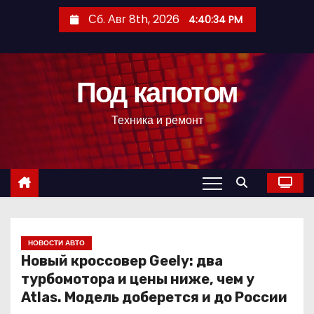
П
Сб. Авг 8th, 2026
4:40:35 PM
е
р
е
Под капотом
й
т
Техника и ремонт
и
к
с
о
д
е
р
НОВОСТИ АВТО
Новый кроссовер Geely: два
ж
турбомотора и цены ниже, чем у
и
Atlas. Модель доберется и до России
м