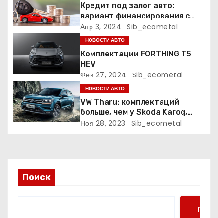
Кредит под залог авто:
а
вариант финансирования с
меньшими рисками
Апр 3, 2024
Sib_ecometal
п
НОВОСТИ АВТО
Комплектации FORTHING T5
и
HEV
Фев 27, 2024
Sib_ecometal
с
НОВОСТИ АВТО
я
VW Tharu: комплектаций
больше, чем у Skoda Karoq,
м
цены – выше. Оба кросса
Ноя 28, 2023
Sib_ecometal
пропишутся в России
Поиск
Поис