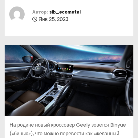
о
м
Автор:
sib_ecometal
Янв 25, 2023
у
На родине новый кроссовер Geely зовется Binyue
(«бинью»), что можно перевести как «желанный