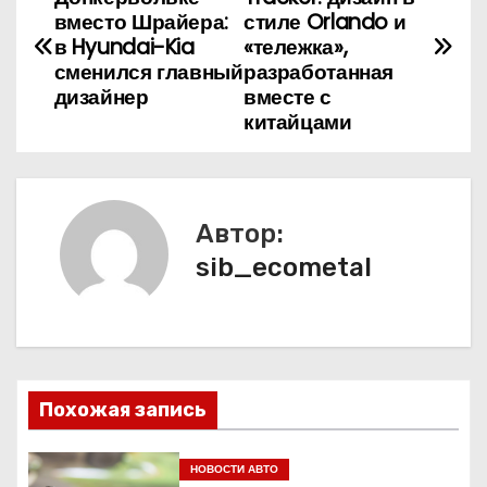
а
вместо Шрайера:
стиле Orlando и
в Hyundai-Kia
«тележка»,
в
сменился главный
разработанная
дизайнер
вместе с
и
китайцами
г
а
Автор:
ц
sib_ecometal
и
я
п
Похожая запись
о
НОВОСТИ АВТО
з