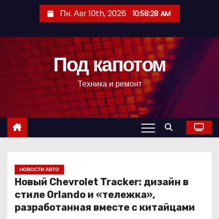
П
Пн. Авг 10th, 2026
10:58:29 AM
е
р
е
Под капотом
й
т
Техника и ремонт
и
к
с
о
д
е
р
НОВОСТИ АВТО
Новый Chevrolet Tracker: дизайн в
ж
стиле Orlando и «тележка»,
и
разработанная вместе с китайцами
м