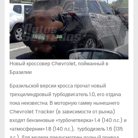
Новый кроссовер Chevrolet, пойманный в
Бразилии
Бразильской версии кросса прочат новый
трехцилиндровый турбодвигатель 1.0, его отдача
пока неизвестна. В моторную гамму нынешнего
Chevrolet Tracker (в зависимости от рынка)
входят бензиновые «турбочетверка» 1.4 (140 л.с.) и
«атмосферник» 1.8 (140 л.с.), турбодизель 1.6 (135
л.с.). Для модели предусмотрен полный привод.