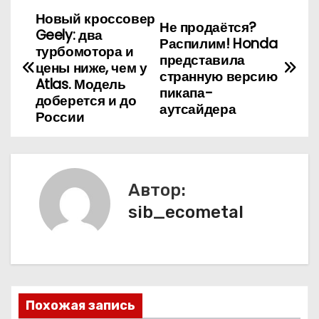
Новый кроссовер
Н
Не продаётся?
Geely: два
Распилим! Honda
а
турбомотора и
представила
цены ниже, чем у
странную версию
в
Atlas. Модель
пикапа-
доберется и до
аутсайдера
и
России
г
а
Автор:
ц
sib_ecometal
и
я
п
Похожая запись