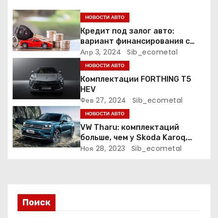
о
НОВОСТИ АВТО
з
Кредит под залог авто:
а
вариант финансирования с
меньшими рисками
Апр 3, 2024
Sib_ecometal
п
НОВОСТИ АВТО
Комплектации FORTHING T5
и
HEV
Фев 27, 2024
Sib_ecometal
с
НОВОСТИ АВТО
я
VW Tharu: комплектаций
больше, чем у Skoda Karoq,
м
цены – выше. Оба кросса
Ноя 28, 2023
Sib_ecometal
пропишутся в России
Поиск