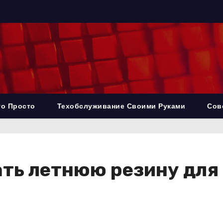
то Просто
Техобслуживание Своими Руками
Сов
ать летнюю резину дл