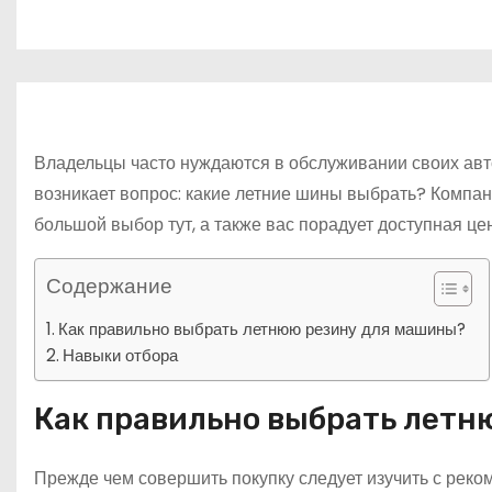
р
о
l
а
м
a
в
у
s
и
s
т
Владельцы часто нуждаются в обслуживании своих авт
n
ь
возникает вопрос: какие летние шины выбрать? Компан
i
большой выбор тут, а также вас порадует доступная це
k
i
Содержание
Как правильно выбрать летнюю резину для машины?
Навыки отбора
Как правильно выбрать летн
Прежде чем совершить покупку следует изучить с рек