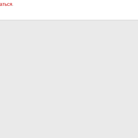
аться
.