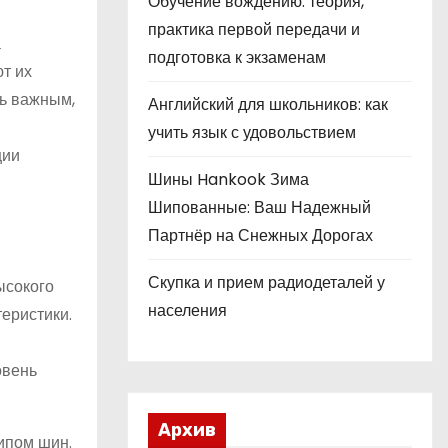
Обучение вождению: теория,
практика первой передачи и
а
подготовка к экзаменам
т их
нь важным,
Английский для школьников: как
учить язык с удовольствием
ции
Шины Hankook Зима
Шипованные: Ваш Надежный
Партнёр на Снежных Дорогах
Скупка и прием радиодеталей у
ысокого
населения
еристики.
овень
Архив
ипом шин.