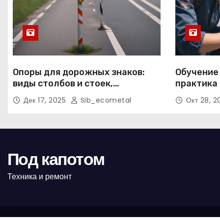
Опоры для дорожных знаков:
Обучение
виды столбов и стоек,
практика 
материалы и нормативные
подготов
Дек 17, 2025
Sib_ecometal
Окт 28, 
требования
Под капотом
Техника и ремонт