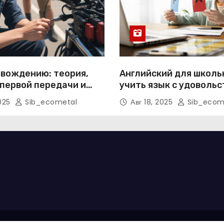
 вождению: теория,
Английский для школьн
первой передачи и
учить язык с удоволь
ка к экзаменам
2025
Sib_ecometal
Авг 18, 2025
Sib_ecom