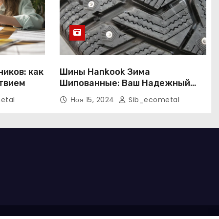
иков: как
Шины Hankook Зима
ствием
Шипованные: Ваш Надежный
Партнёр на Снежных Дорогах
etal
Ноя 15, 2024
Sib_ecometal