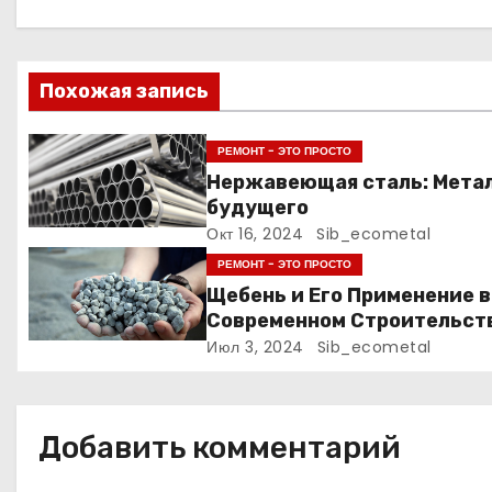
а
ц
Похожая запись
и
РЕМОНТ - ЭТО ПРОСТО
я
Нержавеющая сталь: Мета
будущего
п
Окт 16, 2024
Sib_ecometal
о
РЕМОНТ - ЭТО ПРОСТО
Щебень и Его Применение в
з
Современном Строительст
Июл 3, 2024
Sib_ecometal
а
п
Добавить комментарий
и