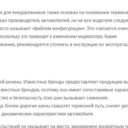
н для внедорожников также основан на понимании термин
вал производитель автомобилей, но не все водители следую
асто называют «файлом конфигурации». Это считается оче
оскольку это приведет к изменению индикатора. Какие
анию, рекомендуется уточнить в инструкции по эксплуата
лей резины. Известные бренды предоставляют продукцию в
известных брендов, поэтому она имеет сопоставимые характ
ство и безопасность этих шин вызывают сомнения.
а. Более дорогие шины сократят тормозной путь, снизят ур
и динамические характеристики автомобиля.
спытаний он указывает на место, занимаемое конкретным т