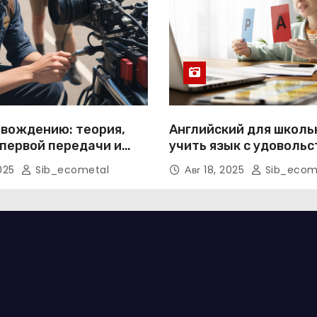
 вождению: теория,
Английский для школьн
первой передачи и
учить язык с удоволь
ка к экзаменам
2025
Sib_ecometal
Авг 18, 2025
Sib_ecom