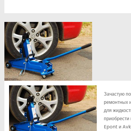
р
о
l
а
м
a
в
у
s
и
s
т
n
ь
i
k
i
Зачастую по
ремонтных и
для жидкост
приобрести 
Epont и Avk