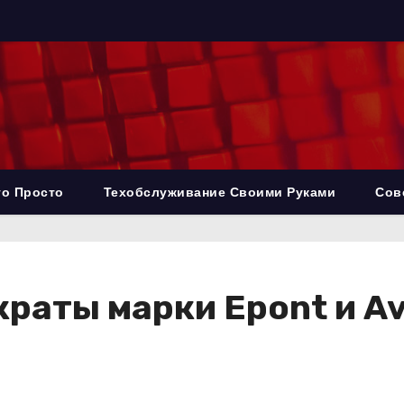
то Просто
Техобслуживание Своими Руками
Сов
раты марки Epont и Av