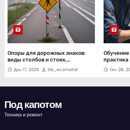
Опоры для дорожных знаков:
Обучение
виды столбов и стоек,
практика 
материалы и нормативные
подготов
Дек 17, 2025
Sib_ecometal
Окт 28, 
требования
Под капотом
Техника и ремонт