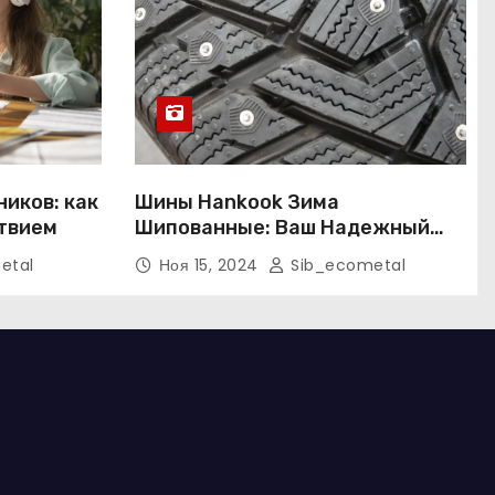
иков: как
Шины Hankook Зима
ствием
Шипованные: Ваш Надежный
Партнёр на Снежных Дорогах
etal
Ноя 15, 2024
Sib_ecometal