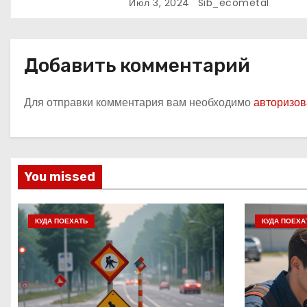
Июл 3, 2024
Sib_ecometal
а
п
Добавить комментарий
и
с
Для отправки комментария вам необходимо
авторизов
я
м
You missed
КУДА ПОЕХАТЬ
КУДА ПОЕХА