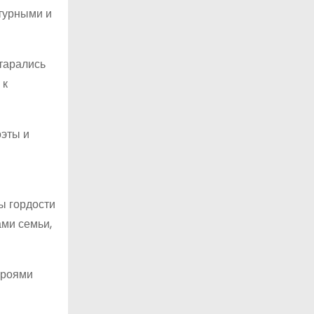
турными и
тарались
 к
оэты и
ы гордости
ами семьи,
ероями