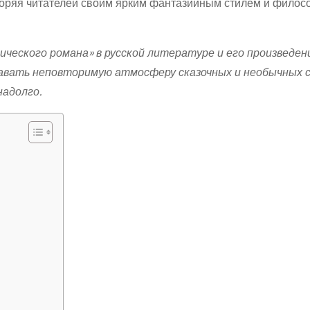
покоряя читателей своим ярким фантазийным стилем и фило
ческого романа» в русской литературе и его произведен
давать неповторимую атмосферу сказочных и необычных 
надолго.