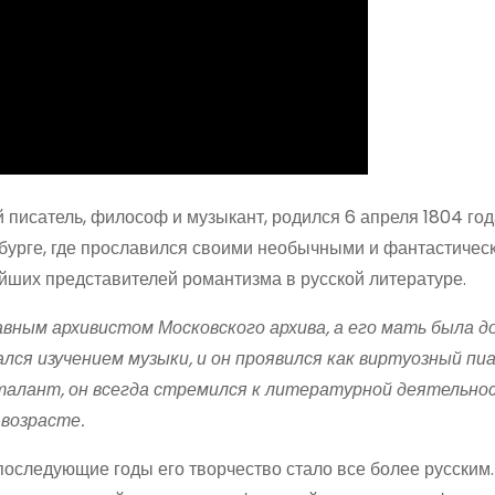
й писатель, философ и музыкант, родился 6 апреля 1804 год
рбурге, где прославился своими необычными и фантастичес
йших представителей романтизма в русской литературе.
авным архивистом Московского архива, а его мать была д
ался изучением музыки, и он проявился как виртуозный пи
талант, он всегда стремился к литературной деятельно
 возрасте.
последующие годы его творчество стало все более русским.