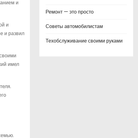
ванием и
Ремонт — это просто
ой и
Советы автомобилистам
е и развил
Техобслуживание своими руками
 своими
кий имел
теля.
его
семью.