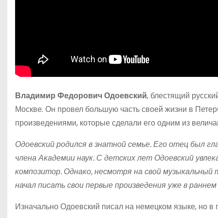
Владимир Федорович Одоевский
, блестящий русски
Москве. Он провел большую часть своей жизни в Пете
произведениями, которые сделали его одним из велича
Одоевский родился в знатной семье. Его отец был гл
члена Академии наук. С детских лет Одоевский увлек
композитор. Однако, несмотря на свой музыкальный 
начал писать свои первые произведения уже в раннем
Изначально Одоевский писал на немецком языке, но в 