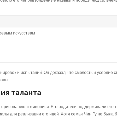
ировало его непревзойденные навыки и победы над сильне
боевым искусствам
нировок и испытаний. Он доказал, что смелость и усердие 
лавы.
ния таланта
 к рисованию и живописи. Его родители поддерживали его 
алы для реализации его идей. Хотя семья Чин Гу не была б