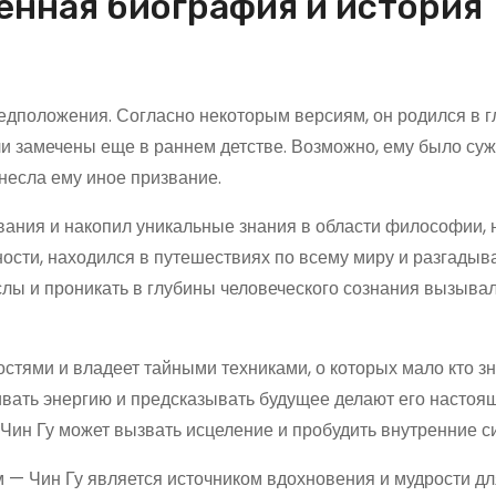
венная биография и история
редположения. Согласно некоторым версиям, он родился в г
ыли замечены еще в раннем детстве. Возможно, ему было суж
несла ему иное призвание.
вания и накопил уникальные знания в области философии, 
ности, находился в путешествиях по всему миру и разгадыв
слы и проникать в глубины человеческого сознания вызыва
стями и владеет тайными техниками, о которых мало кто зн
ивать энергию и предсказывать будущее делают его насто
к Чин Гу может вызвать исцеление и пробудить внутренние с
м — Чин Гу является источником вдохновения и мудрости дл