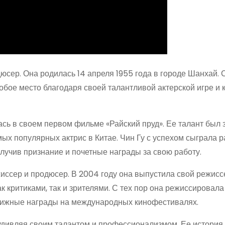
дюсер. Она родилась 14 апреля 1955 года в городе Шанхай.
обое место благодаря своей талантливой актерской игре и 
лась в своем первом фильме «Райский пруд». Ее талант был
амых популярных актрис в Китае. Чин Гу с успехом сыграла 
олучив признание и почетные награды за свою работу.
жиссер и продюсер. В 2004 году она выпустила свой режисс
к критиками, так и зрителями. С тех пор она режиссировала
тижные награды на международных кинофестивалях.
 удивляя своим талантом и профессионализмом. Ее история