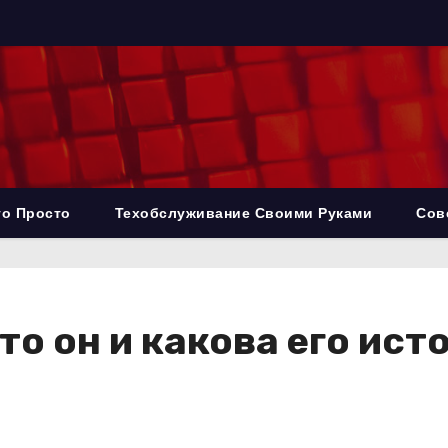
то Просто
Техобслуживание Своими Руками
Сов
то он и какова его ис