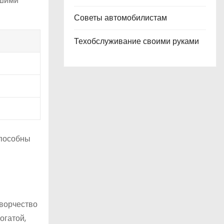
йшими
Советы автомобилистам
Техобслуживание своими руками
способны
творчество
огатой,