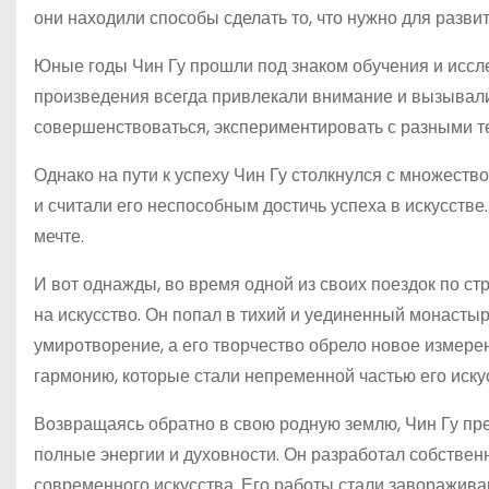
они находили способы сделать то, что нужно для разви
Юные годы Чин Гу прошли под знаком обучения и исслед
произведения всегда привлекали внимание и вызывал
совершенствоваться, экспериментировать с разными те
Однако на пути к успеху Чин Гу столкнулся с множеств
и считали его неспособным достичь успеха в искусстве.
мечте.
И вот однажды, во время одной из своих поездок по ст
на искусство. Он попал в тихий и уединенный монастыр
умиротворение, а его творчество обрело новое измере
гармонию, которые стали непременной частью его иску
Возвращаясь обратно в свою родную землю, Чин Гу пре
полные энергии и духовности. Он разработал собствен
современного искусства. Его работы стали заворажив