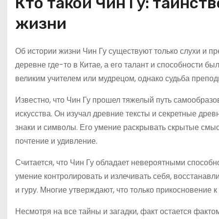
Кто такой Чин Гу: таинст
жизни
Об истории жизни Чин Гу существуют только слухи и п
деревне где-то в Китае, а его талант и способности б
великим учителем или мудрецом, однако судьба препод
Известно, что Чин Гу прошел тяжелый путь самообразо
искусства. Он изучал древние тексты и секретные древ
знаки и символы. Его умение раскрывать скрытые смы
почтение и удивление.
Считается, что Чин Гу обладает невероятными способно
умение контролировать и излечивать себя, восстанавл
и гуру. Многие утверждают, что только прикосновение 
Несмотря на все тайны и загадки, факт остается факто