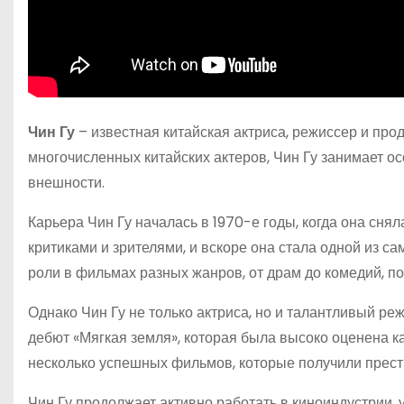
Чин Гу
– известная китайская актриса, режиссер и про
многочисленных китайских актеров, Чин Гу занимает ос
внешности.
Карьера Чин Гу началась в 1970-е годы, когда она сня
критиками и зрителями, и вскоре она стала одной из с
роли в фильмах разных жанров, от драм до комедий, п
Однако Чин Гу не только актриса, но и талантливый ре
дебют «Мягкая земля», которая была высоко оценена ка
несколько успешных фильмов, которые получили прес
Чин Гу продолжает активно работать в киноиндустрии,