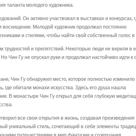
тия таланта молодого художника.
ований. Он активно участвовал в выставках и конкурсах, г
и восхищение. Молодой художник продолжал постоянно
хниками и стилями, чтобы найти свой собственный голос в 
ом трудностей и препятствий. Некоторые люди не верили в е
 Но Чин Гу не опускал руки и продолжал настойчиво идти к 
ране, Чин Гу обнаружил место, которое полностью изменило 
ь, где обитали монахи искусства. Здесь его душа нашла
ние. В монастыре Чин Гу открыл для себя глубокую медитац
сства.
творил все свои открытия в жизнь, создавая произведения 
ный уникальный стиль, сочетающий в себе элементы традиц
ающими путешествиями в мир фантазии и созерцания.