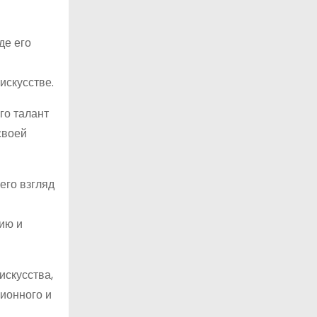
де его
искусстве.
го талант
своей
его взгляд
ию и
искусства,
ионного и