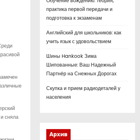
Обучение вождению: теория,
практика первой передачи и
подготовка к экзаменам
Английский для школьников: как
учить язык с удовольствием
 Среди
красивой
Шины Hankook Зима
Шипованные: Ваш Надежный
Партнёр на Снежных Дорогах
 замечен
различные
Скупка и прием радиодеталей у
населения
ерский
 и сняла
Архив
 жизни