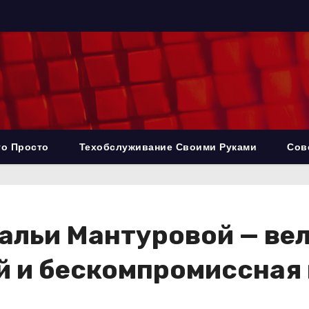
то Просто
Техобслуживание Своими Руками
Сов
альи Мантуровой — ве
 и бескомпромиссная 