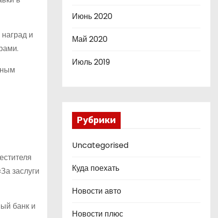
Июнь 2020
 наград и
Май 2020
рами.
Июль 2019
мным
Рубрики
Uncategorised
местителя
Куда поехать
За заслуги
Новости авто
ый банк и
Новости плюс