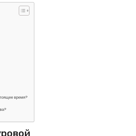
стоящее время?
ова?
уровой