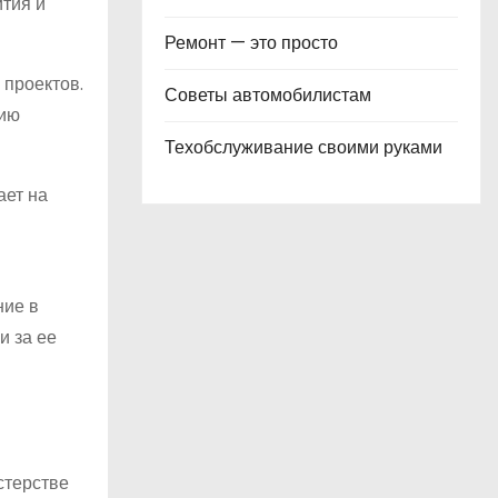
тия и
Ремонт — это просто
 проектов.
Советы автомобилистам
нию
Техобслуживание своими руками
ает на
ние в
и за ее
стерстве