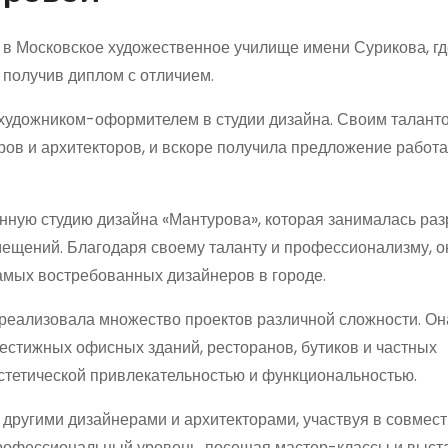
в Московское художественное училище имени Сурикова, гд
 получив диплом с отличием.
художником-оформителем в студии дизайна. Своим талант
в и архитекторов, и вскоре получила предложение работа
нную студию дизайна «Мантурова», которая занималась раз
мещений. Благодаря своему таланту и профессионализму, о
самых востребованных дизайнеров в городе.
реализовала множество проектов различной сложности. Он
естижных офисных зданий, ресторанов, бутиков и частных
стетической привлекательностью и функциональностью.
с другими дизайнерами и архитекторами, участвуя в совмес
профессиональный уровень, посещая мастер-классы и выст