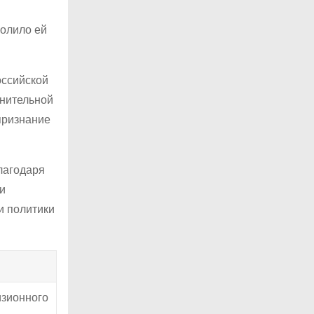
волило ей
оссийской
енительной
признание
лагодаря
и
и политики
изионного