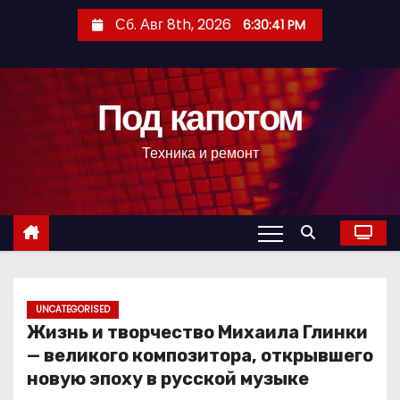
П
Сб. Авг 8th, 2026
6:30:42 PM
е
р
е
Под капотом
й
т
Техника и ремонт
и
к
с
о
д
е
р
UNCATEGORISED
Жизнь и творчество Михаила Глинки
ж
— великого композитора, открывшего
и
новую эпоху в русской музыке
м