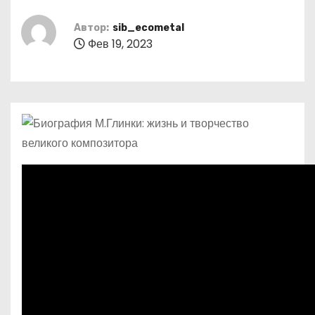
о
м
Автор:
sib_ecometal
Фев 19, 2023
у