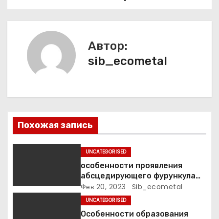
г
а
Автор:
ц
sib_ecometal
и
я
п
Похожая запись
о
UNCATEGORISED
з
особенности проявления
а
абсцедирующего фурункула
код по МКБ-10
Фев 20, 2023
Sib_ecometal
п
UNCATEGORISED
Особенности образования