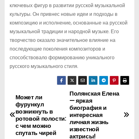
ключевых фигур в развитии русской музыкальной
культуры. Он привнес новые идеи и подходы в
композицию и исполнение, основанные на русской
музыкальной традиции и народной музыке. Его
творчество оказало значительное влияние на
последующие поколения композиторов и
способствовало формированию уникального
русского музыкального стиля.
Полянская Елена
Н
Может ли
— яркая
фурункул
а
биография и
возникнуть в
интересная
ротовой полости:
в
личная жизнь
с чем можно
известной
спутать чирей
и
актрисы!