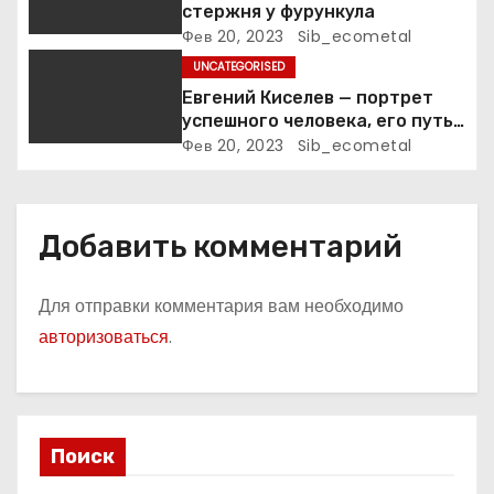
и
стержня у фурункула
Фев 20, 2023
Sib_ecometal
с
UNCATEGORISED
я
Евгений Киселев — портрет
успешного человека, его путь
м
к славе и личное счастье
Фев 20, 2023
Sib_ecometal
Добавить комментарий
Для отправки комментария вам необходимо
авторизоваться
.
Поиск