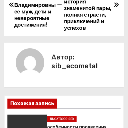
история
Владимировны —
в
знаменитой пары,
её муж, дети и
полная страсти,
невероятные
и
приключений и
достижения!
успехов
г
а
ц
Автор:
sib_ecometal
и
я
п
о
Похожая запись
з
UNCATEGORISED
особенности проявления