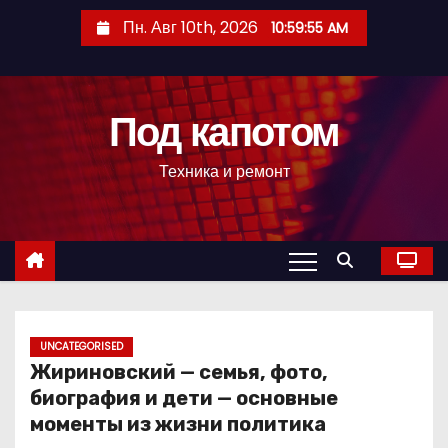
П
Пн. Авг 10th, 2026
10:59:56 AM
е
р
е
Под капотом
й
т
Техника и ремонт
и
к
с
о
д
е
р
UNCATEGORISED
Жириновский — семья, фото,
ж
биография и дети — основные
и
моменты из жизни политика
м