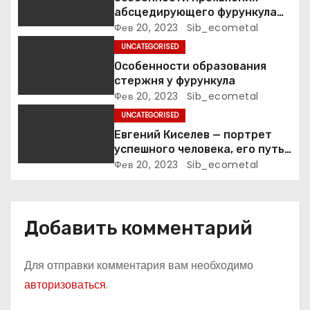
а
абсцедирующего фурункула
п
код по МКБ-10
Фев 20, 2023
Sib_ecometal
UNCATEGORISED
и
Особенности образования
стержня у фурункула
с
Фев 20, 2023
Sib_ecometal
я
UNCATEGORISED
Евгений Киселев — портрет
м
успешного человека, его путь
к славе и личное счастье
Фев 20, 2023
Sib_ecometal
Добавить комментарий
Для отправки комментария вам необходимо
авторизоваться
.