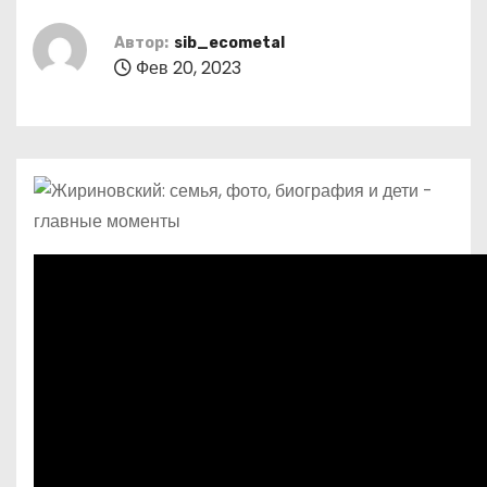
о
м
Автор:
sib_ecometal
Фев 20, 2023
у