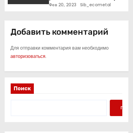
к славе и личное счастье
Фев 20, 2023
Sib_ecometal
Добавить комментарий
Для отправки комментария вам необходимо
авторизоваться
.
Поиск
Поис