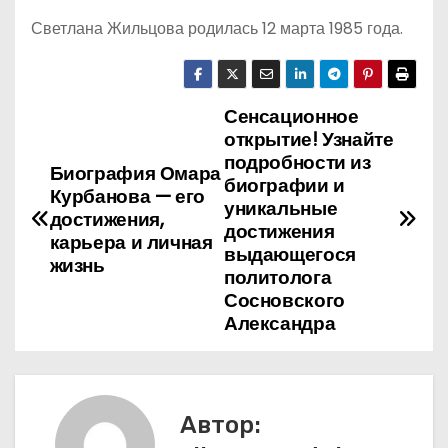
Светлана Жильцова родилась 12 марта 1985 года.
Сенсационное
Н
открытие! Узнайте
а
подробности из
Биография Омара
биографии и
Курбанова — его
в
уникальные
достижения,
достижения
карьера и личная
и
выдающегося
жизнь
политолога
г
Сосновского
Александра
а
ц
и
Автор: