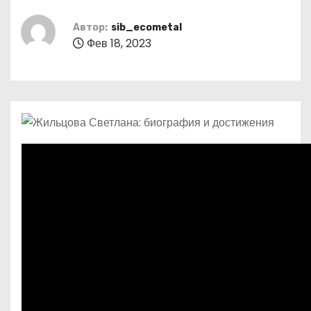
о
м
Автор:
sib_ecometal
Фев 18, 2023
у