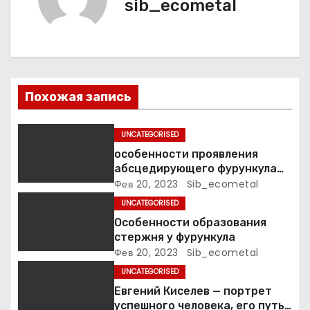
я
sib_ecometal
п
о
з
Похожая запись
а
UNCATEGORISED
п
особенности проявления
абсцедирующего фурункула
и
код по МКБ-10
Фев 20, 2023
Sib_ecometal
UNCATEGORISED
с
Особенности образования
я
стержня у фурункула
Фев 20, 2023
Sib_ecometal
м
UNCATEGORISED
Евгений Киселев — портрет
успешного человека, его путь