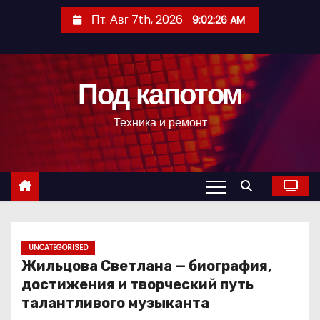
П
Пт. Авг 7th, 2026
9:02:27 AM
е
р
е
Под капотом
й
т
Техника и ремонт
и
к
с
о
д
е
р
UNCATEGORISED
Жильцова Светлана — биография,
ж
достижения и творческий путь
и
талантливого музыканта
м