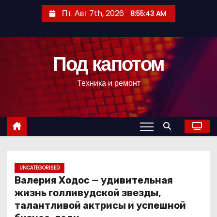
П
Пт. Авг 7th, 2026
8:55:44 AM
е
р
е
Под капотом
й
т
Техника и ремонт
и
к
с
о
д
е
р
UNCATEGORISED
Валерия Ходос — удивительная
ж
жизнь голливудской звезды,
и
талантливой актрисы и успешной
м