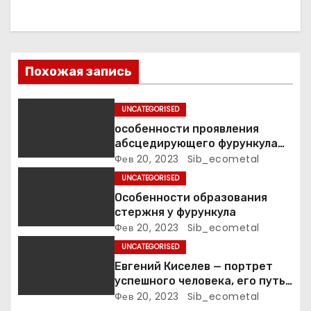
з
а
Похожая запись
п
и
UNCATEGORISED
особенности проявления
с
абсцедирующего фурункула
код по МКБ-10
Фев 20, 2023
Sib_ecometal
я
UNCATEGORISED
м
Особенности образования
стержня у фурункула
Фев 20, 2023
Sib_ecometal
UNCATEGORISED
Евгений Киселев — портрет
успешного человека, его путь
к славе и личное счастье
Фев 20, 2023
Sib_ecometal