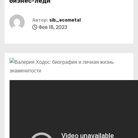
бизнес-леди
о
м
Автор:
sib_ecometal
у
Фев 18, 2023