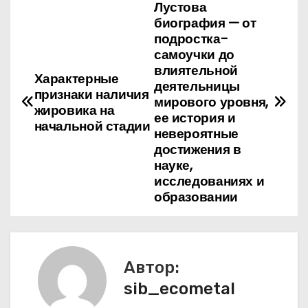
Лустова
Н
биография — от
а
подростка-
самоучки до
в
влиятельной
Характерные
деятельницы
признаки наличия
и
мирового уровня,
жировика на
ее история и
г
начальной стадии
невероятные
достижения в
а
науке,
исследованиях и
ц
образовании
и
я
Автор:
п
sib_ecometal
о