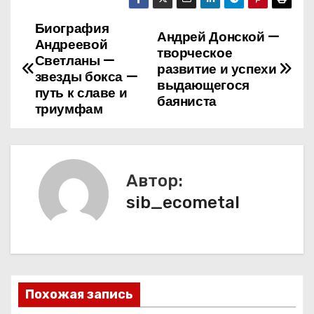
Биография
Н
Андрей Донской —
Андреевой
творческое
а
Светланы —
развитие и успехи
звезды бокса —
выдающегося
в
путь к славе и
баяниста
триумфам
и
г
а
Автор:
sib_ecometal
ц
и
я
п
Похожая запись