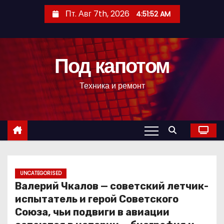
П
Пт. Авг 7th, 2026
4:51:53 AM
е
р
е
Под капотом
й
т
Техника и ремонт
и
к
с
о
д
е
р
UNCATEGORISED
Валерий Чкалов — советский летчик-
ж
испытатель и герой Советского
и
Союза, чьи подвиги в авиации
м