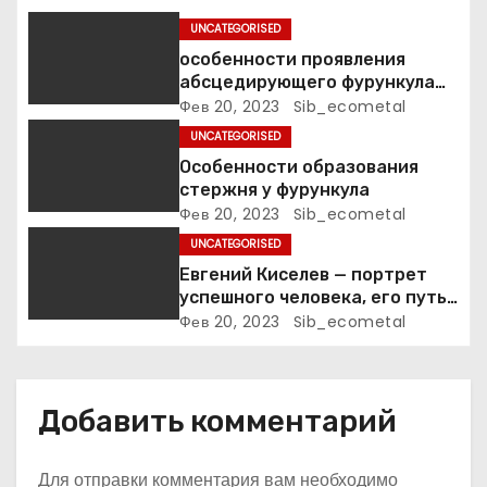
о
UNCATEGORISED
з
особенности проявления
абсцедирующего фурункула
а
код по МКБ-10
Фев 20, 2023
Sib_ecometal
UNCATEGORISED
п
Особенности образования
стержня у фурункула
и
Фев 20, 2023
Sib_ecometal
с
UNCATEGORISED
Евгений Киселев — портрет
я
успешного человека, его путь
к славе и личное счастье
Фев 20, 2023
Sib_ecometal
м
Добавить комментарий
Для отправки комментария вам необходимо