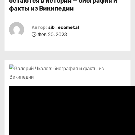
остаются в истории — биография и
о
факты из Википедии
м
у
Автор:
sib_ecometal
Фев 20, 2023