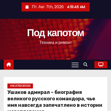
П
Пт. Авг 7th, 2026
4:19:47 AM
е
р
е
Под капотом
й
т
Техника и ремонт
и
к
с
о
д
е
р
UNCATEGORISED
Ушаков адмирал – биография
ж
великого русского командора, чье
и
имя навсегда запечатлено в истории
м