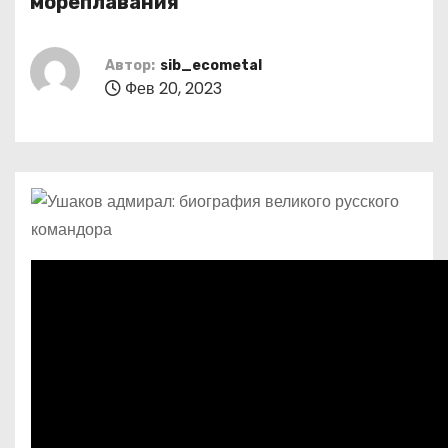
мореплавания
о
м
Автор:
sib_ecometal
у
Фев 20, 2023