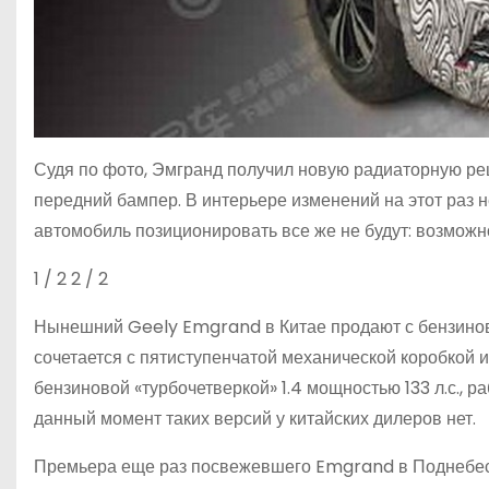
Судя по фото, Эмгранд получил новую радиаторную реш
передний бампер. В интерьере изменений на этот раз н
автомобиль позиционировать все же не будут: возмож
1
/ 2
2
/ 2
Нынешний Geely Emgrand в Китае продают с бензиновым
сочетается с пятиступенчатой механической коробкой 
бензиновой «турбочетверкой» 1.4 мощностью 133 л.с., 
данный момент таких версий у китайских дилеров нет.
Премьера еще раз посвежевшего Emgrand в Поднебесно