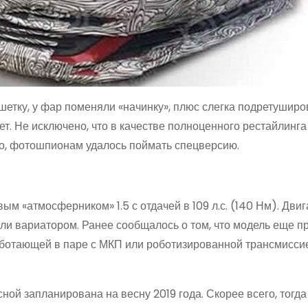
етку, у фар поменяли «начинку», плюс слегка подретуширо
ет. Не исключено, что в качестве полноценного рестайлинга
но, фотошпионам удалось поймать спецверсию.
 «атмосферником» 1.5 с отдачей в 109 л.с. (140 Нм). Двиг
или вариатором. Ранее сообщалось о том, что модель еще п
работающей в паре с МКП или роботизированной трансмиссие
й запланирована на весну 2019 года. Скорее всего, тогда