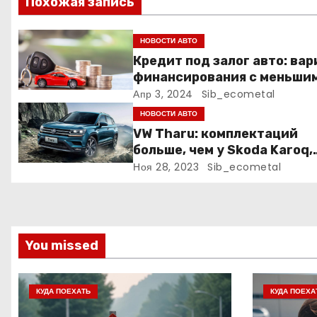
Похожая запись
и
я
НОВОСТИ АВТО
Кредит под залог авто: ва
п
финансирования с меньши
рисками
Апр 3, 2024
Sib_ecometal
о
НОВОСТИ АВТО
з
VW Tharu: комплектаций
больше, чем у Skoda Karoq,
а
цены – выше. Оба кросса
Ноя 28, 2023
Sib_ecometal
пропишутся в России
п
и
с
You missed
я
КУДА ПОЕХАТЬ
КУДА ПОЕХА
м