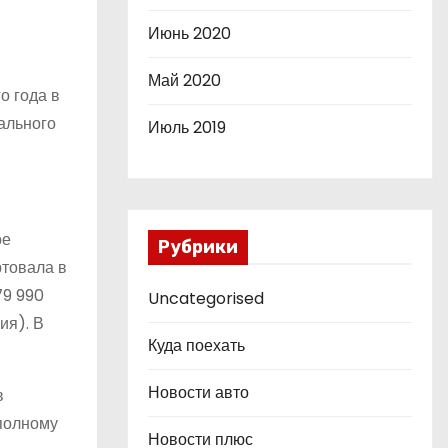
Июнь 2020
Май 2020
о года в
ального
Июль 2019
ое
Рубрики
ртовала в
79 990
Uncategorised
ия). В
Куда поехать
Новости авто
в
полному
Новости плюс