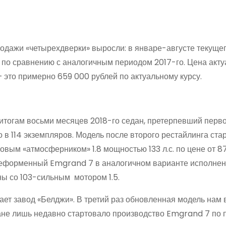
одажи «четырехдверки» выросли: в январе-августе текущег
е по сравнению с аналогичным периодом 2017-го. Цена акту
 это примерно 659 000 рублей по актуальному курсу.
 итогам восьми месяцев 2018-го седан, претерпевший перв
 в 114 экземпляров. Модель после второго рестайлинга ста
новым «атмосферником» 1.8 мощностью 133 л.с. по цене от 8
ореформенный Emgrand 7 в аналогичном варианте исполнен
ы со 103-сильным мотором 1.5.
ает завод «Белджи». В третий раз обновленная модель нам 
ане лишь недавно стартовало производство Emgrand 7 по 