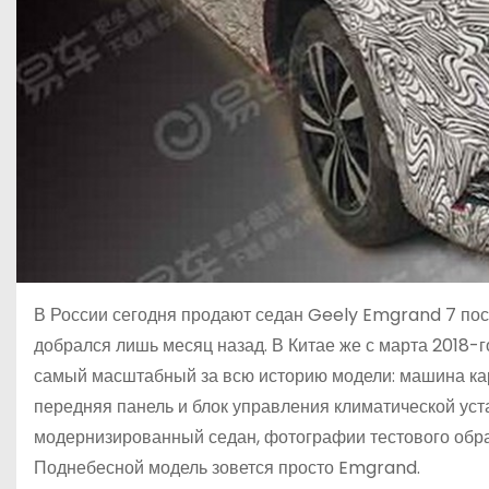
В России сегодня продают седан Geely Emgrand 7 посл
добрался лишь месяц назад. В Китае же с марта 2018-г
самый масштабный за всю историю модели: машина ка
передняя панель и блок управления климатической уст
модернизированный седан, фотографии тестового обра
Поднебесной модель зовется просто Emgrand.