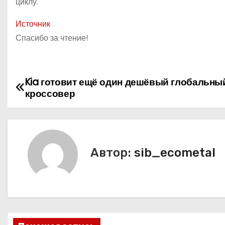
циклу.
Источник
Спасибо за чтение!
Kia готовит ещё один дешёвый глобальны
Н
кроссовер
а
в
и
Автор:
sib_ecometal
г
а
ц