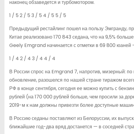
наконец обзаведется и турбомотором.
1
/ 5
2
/ 5
3
/ 5
4
/ 5
5
/ 5
Предыдущий рестайлинг пошел на пользу Эмгранду, пр
Китае реализовано 170 843 седана, что на 9,5% больш
Geely Emgrand начинается с отметки в 69 800 юаней –
1
/ 4
2
/ 4
3
/ 4
4
/ 4
В России спрос на Emgrand 7, напротив, мизерный: по
обновление, разошелся по нашей стране тиражом всего
РФ в конце сентября, сегодня ее можно купить с бензи
рублей (на 170 000 рублей больше, чем просили за д
2019-м к нам должны привезти более доступные машин
В Россию седаны поставляют из Белоруссии, их выпуск
ближайшие год-два вряд достанется — в соседней стр