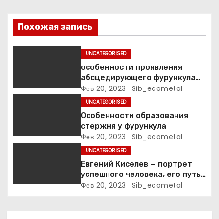
о
з
Похожая запись
а
UNCATEGORISED
п
особенности проявления
абсцедирующего фурункула
и
код по МКБ-10
Фев 20, 2023
Sib_ecometal
UNCATEGORISED
с
Особенности образования
я
стержня у фурункула
Фев 20, 2023
Sib_ecometal
м
UNCATEGORISED
Евгений Киселев — портрет
успешного человека, его путь
к славе и личное счастье
Фев 20, 2023
Sib_ecometal