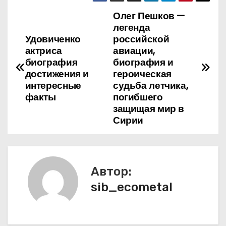
Олег Пешков —
Н
легенда
а
Удовиченко
российской
актриса
авиации,
в
биография
биография и
достижения и
героическая
и
интересные
судьба летчика,
факты
погибшего
г
защищая мир в
Сирии
а
ц
и
Автор:
я
sib_ecometal
п