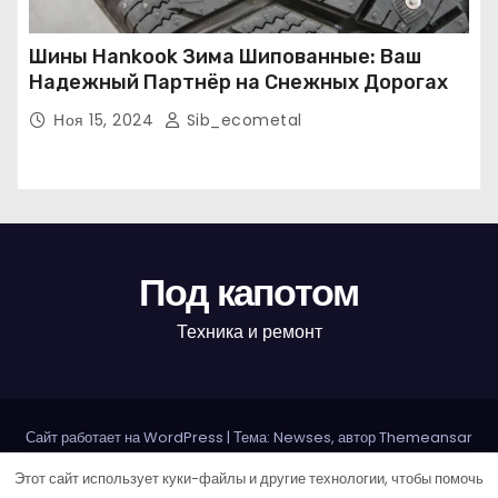
Шины Hankook Зима Шипованные: Ваш
Надежный Партнёр на Снежных Дорогах
Ноя 15, 2024
Sib_ecometal
Под капотом
Техника и ремонт
Сайт работает на WordPress
|
Тема: Newses, автор
Themeansar
Этот сайт использует куки-файлы и другие технологии, чтобы помочь
Home
Авторам и правообладателям
Карта сайта