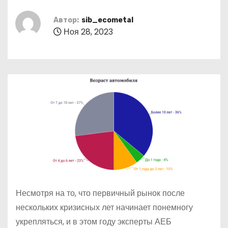
о
м
Автор:
sib_ecometal
Ноя 28, 2023
у
Н
есмотря на то, что первичный рынок после
нескольких кризисных лет начинает понемногу
укрепляться, и в этом году эксперты АЕБ