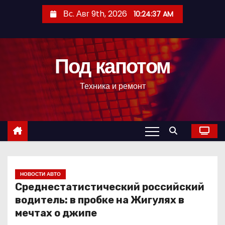
П
Вс. Авг 9th, 2026
10:24:38 AM
е
р
е
Под капотом
й
т
Техника и ремонт
и
к
с
о
д
е
р
НОВОСТИ АВТО
Среднестатистический российский
ж
водитель: в пробке на Жигулях в
и
мечтах о джипе
м