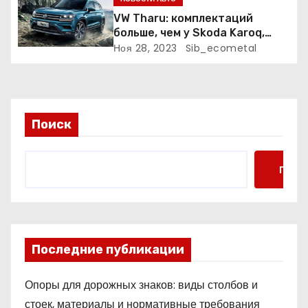
я
VW Tharu: комплектаций
больше, чем у Skoda Karoq,
м
цены – выше. Оба кросса
Ноя 28, 2023
Sib_ecometal
пропишутся в России
Поиск
Поис
Последние публикации
Опоры для дорожных знаков: виды столбов и
стоек, материалы и нормативные требования