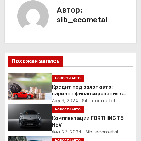
а
Автор:
ц
sib_ecometal
и
я
п
Похожая запись
о
НОВОСТИ АВТО
з
Кредит под залог авто:
а
вариант финансирования с
меньшими рисками
Апр 3, 2024
Sib_ecometal
п
НОВОСТИ АВТО
Комплектации FORTHING T5
и
HEV
Фев 27, 2024
Sib_ecometal
с
НОВОСТИ АВТО