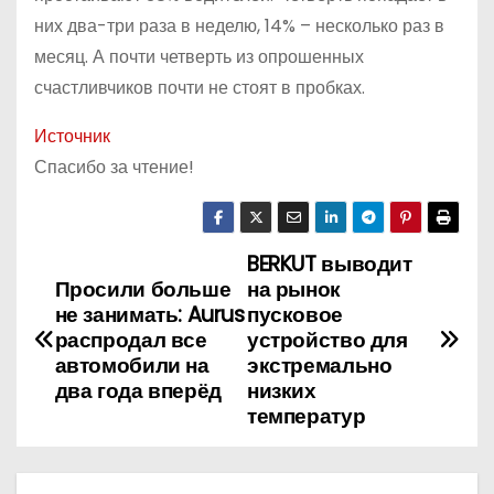
них два-три раза в неделю, 14% – несколько раз в
месяц. А почти четверть из опрошенных
счастливчиков почти не стоят в пробках.
Источник
Спасибо за чтение!
BERKUT выводит
Н
Просили больше
на рынок
а
не занимать: Aurus
пусковое
распродал все
устройство для
в
автомобили на
экстремально
два года вперёд
низких
и
температур
г