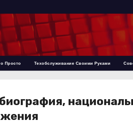
то Просто
Техобслуживание Своими Руками
Сов
 биография, националь
ижения