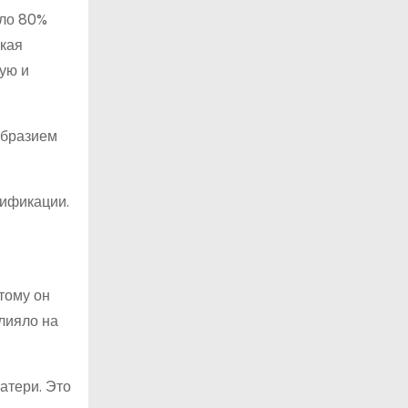
оло 80%
ская
ую и
образием
тификации.
тому он
лияло на
атери. Это