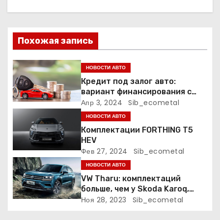
и
я
Похожая запись
п
НОВОСТИ АВТО
о
Кредит под залог авто:
вариант финансирования с
з
меньшими рисками
Апр 3, 2024
Sib_ecometal
а
НОВОСТИ АВТО
Комплектации FORTHING T5
п
HEV
Фев 27, 2024
Sib_ecometal
и
НОВОСТИ АВТО
с
VW Tharu: комплектаций
больше, чем у Skoda Karoq,
я
цены – выше. Оба кросса
Ноя 28, 2023
Sib_ecometal
пропишутся в России