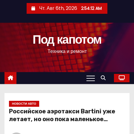
П
Чт. Авг 6th, 2026
2:54:13 AM
е
р
е
Под капотом
й
т
Техника и ремонт
и
к
с
о
д
е
р
НОВОСТИ АВТО
Российское аэротакси Bartini уже
ж
летает, но оно пока маленькое…
и
м