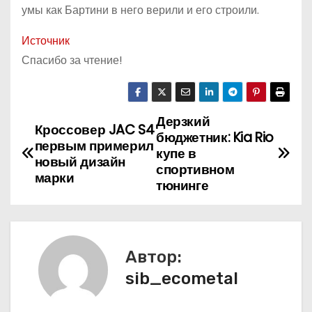
умы как Бартини в него верили и его строили.
Источник
Спасибо за чтение!
Дерзкий
Н
Кроссовер JAC S4
бюджетник: Kia Rio
первым примерил
а
купе в
новый дизайн
спортивном
марки
в
тюнинге
и
г
Автор:
а
sib_ecometal
ц