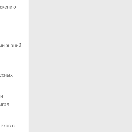
тижению
ии знаний
ассных
ли
игал
пехов в