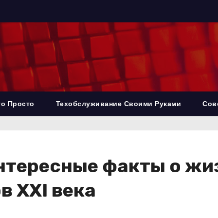
то Просто
Техобслуживание Своими Руками
Сов
нтересные факты о жиз
в XXI века