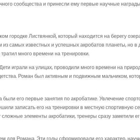
чного сообщества и принесли ему первые научные награды
ком городке Листвянкой, который находится на берегу озер
м из самых известных и успешных акробатов планеты, но в 
тратил много времени на тренировки.
Дети играли на улицах, проводили много времени на природ
етства. Роман был активным и подвижным мальчиком, кото
а были его первые занятия по акробатике. Увлечение спор
ешили записать его на тренировки в местную спортивную се
т сложные элементы акробатики, тренеры сразу заметили ег
м для Романа. Эти годы сформировали его характер, науч