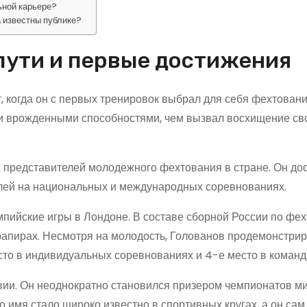
ьной карьере?
 известны публике?
 пути и первые достижения
, когда он с первых тренировок выбрал для себя фехтовани
и врожденными способностями, чем вызвал восхищение св
х представителей молодежного фехтования в стране. Он дос
алей на национальных и международных соревнованиях.
мпийские игры в Лондоне. В составе сборной России по фе
 рапирах. Несмотря на молодость, Голованов продемонстри
сто в индивидуальных соревнованиях и 4-е место в команд
ии. Он неоднократно становился призером чемпионатов ми
о имя стало широко известно в спортивных кругах, а он сам