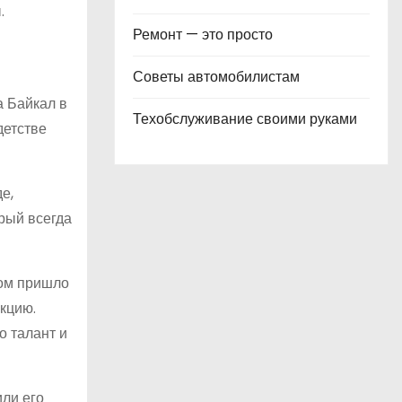
.
Ремонт — это просто
Советы автомобилистам
а Байкал в
Техобслуживание своими руками
детстве
е,
рый всегда
том пришло
кцию.
о талант и
или его