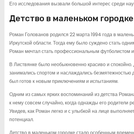
Его исследования вызвали большой интерес среди нау
Детство в маленьком городке
Роман Голованов родился 22 марта 1994 года в малень
Иркутской области. Тогда ему было суждено стать одни
Роман мечтал стать профессиональным футболистом и 
В Листвянке было необыкновенно красиво и спокойно. 
занимались спортом и наслаждались безмятежностью д
был готов к новым приключениям и испытаниям.
Одним из самых ярких воспоминаний из детства Роман
к нему совсем случайно, когда однажды его родители р
Увидев, как Роман легко и с улыбкой на лице выполняе
потенциал.
Детство в маленьком городке стало особенным времене