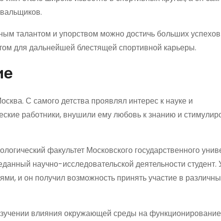
овальщиков.
нным талантом и упорством можно достичь больших успехов 
том для дальнейшей блестящей спортивной карьеры.
ие
осква. С самого детства проявлял интерес к науке и
ческие работники, внушили ему любовь к знанию и стимулир
логический факультет Московского государственного униве
еданный научно-исследовательской деятельности студент. 
ми, и он получил возможность принять участие в различн
изучении влияния окружающей среды на функционирование 