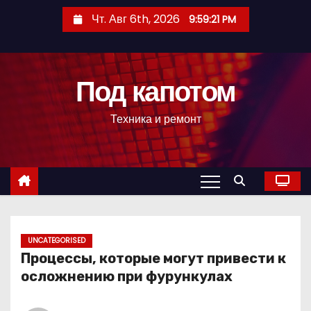
П
Чт. Авг 6th, 2026
9:59:23 PM
е
р
е
Под капотом
й
т
Техника и ремонт
и
к
с
о
д
е
р
UNCATEGORISED
Процессы, которые могут привести к
ж
осложнению при фурункулах
и
м