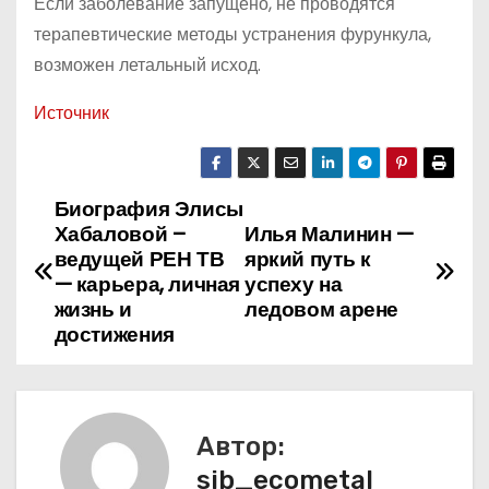
Если заболевание запущено, не проводятся
терапевтические методы устранения фурункула,
возможен летальный исход.
Источник
Биография Элисы
Н
Хабаловой –
Илья Малинин —
а
ведущей РЕН ТВ
яркий путь к
— карьера, личная
успеху на
в
жизнь и
ледовом арене
достижения
и
г
а
Автор:
sib_ecometal