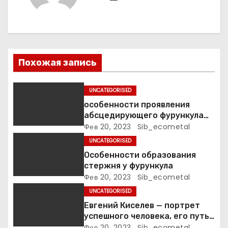
ц
и
я
п
Похожая запись
о
UNCATEGORISED
з
особенности проявления
абсцедирующего фурункула
а
код по МКБ-10
Фев 20, 2023
Sib_ecometal
UNCATEGORISED
п
Особенности образования
стержня у фурункула
и
Фев 20, 2023
Sib_ecometal
с
UNCATEGORISED
Евгений Киселев — портрет
я
успешного человека, его путь
к славе и личное счастье
Фев 20, 2023
Sib_ecometal