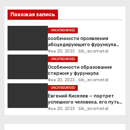
я
Похожая запись
п
UNCATEGORISED
о
особенности проявления
абсцедирующего фурункула
з
код по МКБ-10
Фев 20, 2023
Sib_ecometal
а
UNCATEGORISED
Особенности образования
п
стержня у фурункула
Фев 20, 2023
Sib_ecometal
и
UNCATEGORISED
с
Евгений Киселев — портрет
успешного человека, его путь
я
к славе и личное счастье
Фев 20, 2023
Sib_ecometal
м