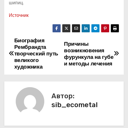
шипиц.
Источник
Биография
Н
Причины
Рембрандта
возникновения
а
творческий путь
фурункула на губе
великого
и методы лечения
в
художника
и
г
Автор:
а
sib_ecometal
ц
и