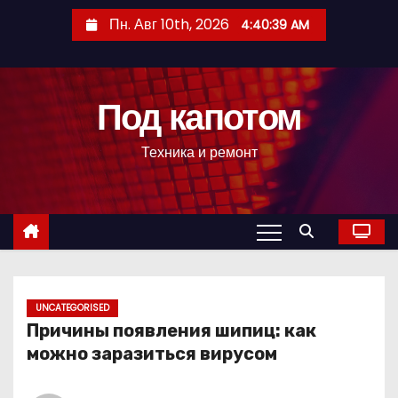
П
Пн. Авг 10th, 2026
4:40:40 AM
е
р
е
Под капотом
й
т
Техника и ремонт
и
к
с
о
д
е
р
UNCATEGORISED
Причины появления шипиц: как
ж
можно заразиться вирусом
и
м