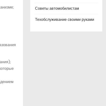
ганизме;
Советы автомобилистам
Техобслуживание своими руками
разования
ания);
 которые
ждением