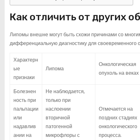
Как отличить от других о
Липомы внешне могут быть схожи причинами со многи
дифференциальную диагностику для своевременного о
Характерн
Онкологическая
ые
Липома
опухоль на веках
признаки
Болезнен
Не наблюдается,
ность при
только при
пальпации
наслоении
Отмечается на
или
вторичной
поздних стадиях
надавлив
патогенной
онкологического
ании на
микрофлоры с
процесса.