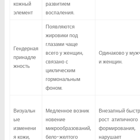
кожный
развитием
элемент
воспаления.
Появляются
жировики под
глазами чаще
Гендерная
всего у женщин,
Одинаково у муж
принадле
связано с
и женщин.
жность
циклическим
гормональным
фоном.
Визуальн
Медленное возник
Внезапный быст
ые
новение
рост атипичного
изменени
микрообразований,
формирования,
я кожи,
бело-желтого
нарушает