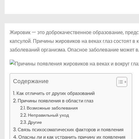
р
о
l
а
м
a
в
у
s
и
Жировик — это доброкачественное образование, предс
s
т
капсулой. Причины жировиков на веках глаз состоят в
n
заболеваний организма. Опасное заболевание может вл
ь
i
k
i
Содержание
Как отличить от других образований
Причины появления в области глаз
Возможные заболевания
Неправильный уход
Другие
Связь психосоматических факторов и появления
Опасны ли и как устранить причину их появления