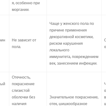
я, особенно при
моргании.
Чаще у женского пола по
причине применения
декоративной косметики,
чин
Не зависит от
риском нарушения
пола.
о
локального
иммунитета, повреждением
век, занесением инфекции.
Отечность,
рый
покраснение
слизистой
о
оболочки без
Значительное покраснение,
в
наличия
отек, шишкообразное