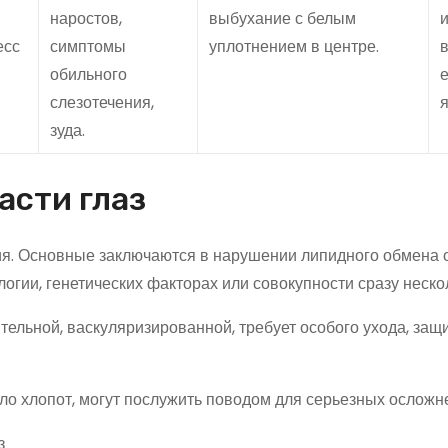
наростов,
выбухание с белым
и
есс
симптомы
уплотнением в центре.
обильного
слезотечения,
зуда.
асти глаз
я. Основные заключаются в нарушении липидного обмена 
огии, генетических факторах или совокупности сразу неско
ительной, васкуляризированной, требует особого ухода, защ
ло хлопот, могут послужить поводом для серьезных осложн