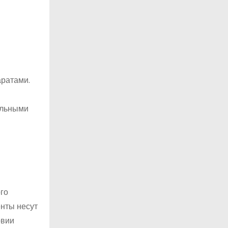
аратами.
ольными
го
енты несут
овии