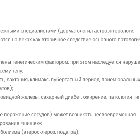
ежными специалистами (дерматологи, гастроэнтерологи,
тся на веках как вторичное следствие основного патологи
влены генетическим фактором, при этом наследуется наруш
сему телу;
, лактация, климакс, пубертатный период, прием оральны
атов);
овидной железы, сахарный диабет, ожирение, патология г
е поражение сосудов) может возникать несвоевременная
ирование «шишек»;
болизма (атеросклероз, подагра);