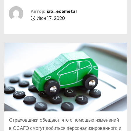
о
м
Автор:
sib_ecometal
Июн 17, 2020
у
Страховщики обещают, что с помощью изменений
в ОСАГО смогут добиться персонализированного и