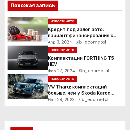
п
Похожая запись
о
НОВОСТИ АВТО
з
Кредит под залог авто:
вариант финансирования с
а
меньшими рисками
Апр 3, 2024
Sib_ecometal
НОВОСТИ АВТО
п
Комплектации FORTHING T5
HEV
и
Фев 27, 2024
Sib_ecometal
с
НОВОСТИ АВТО
VW Tharu: комплектаций
я
больше, чем у Skoda Karoq,
цены – выше. Оба кросса
Ноя 28, 2023
Sib_ecometal
м
пропишутся в России