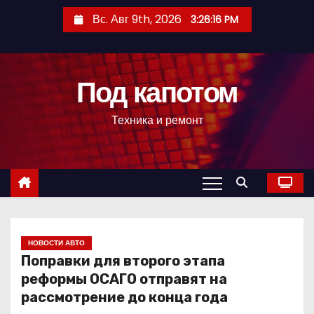
П
Вс. Авг 9th, 2026
3:26:17 PM
е
р
е
Под капотом
й
т
Техника и ремонт
и
к
с
о
д
е
р
НОВОСТИ АВТО
Поправки для второго этапа
ж
реформы ОСАГО отправят на
и
рассмотрение до конца года
м