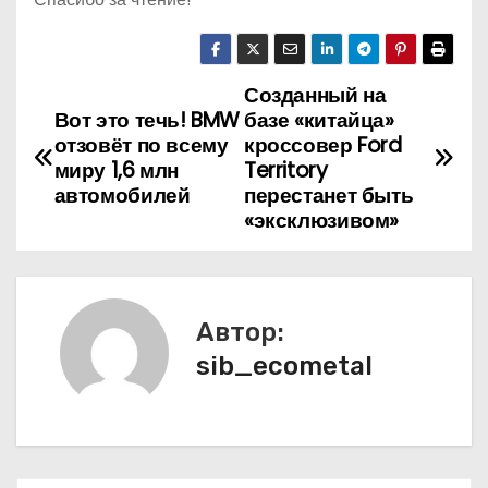
Созданный на
Н
Вот это течь! BMW
базе «китайца»
а
отзовёт по всему
кроссовер Ford
миру 1,6 млн
Territory
в
автомобилей
перестанет быть
«эксклюзивом»
и
г
а
Автор:
sib_ecometal
ц
и
я