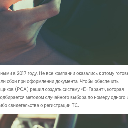
ми в 2017 году. Не все компании оказались к этому готов
ли сбои при оформлении документа. Чтобы обеспечить
щиков (РСА) решил создать систему «Е-Гарант», которая
 подбирается методом случайного выбора по номеру одного 
ибо свидетельства о регистрации ТС.