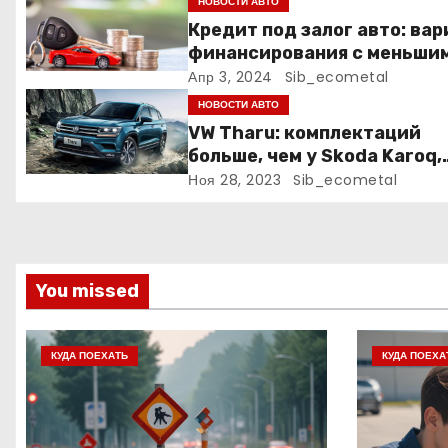
НОВОСТИ АВТО
п
Кредит под залог авто: ва
финансирования с меньши
о
рисками
Апр 3, 2024
Sib_ecometal
з
НОВОСТИ АВТО
VW Tharu: комплектаций
а
больше, чем у Skoda Karoq,
цены – выше. Оба кросса
Ноя 28, 2023
Sib_ecometal
п
пропишутся в России
и
с
You missed
я
м
КУДА ПОЕХАТЬ
КУДА ПОЕХА