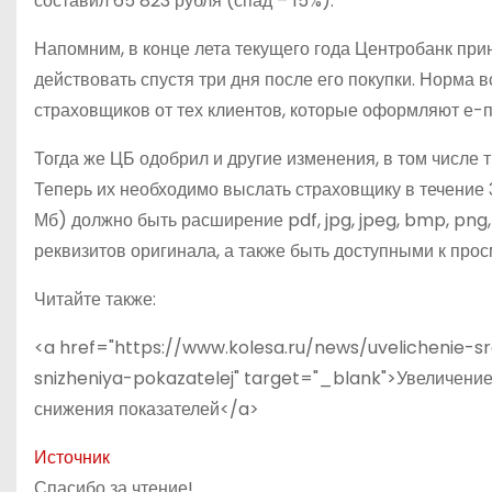
составил 65 823 рубля (спад – 15%).
Напомним, в конце лета текущего года Центробанк пр
действовать спустя три дня после его покупки. Норма 
страховщиков от тех клиентов, которые оформляют е-по
Тогда же ЦБ одобрил и другие изменения, в том числе
Теперь их необходимо выслать страховщику в течение 
Мб) должно быть расширение pdf, jpg, jpeg, bmp, png,
реквизитов оригинала, а также быть доступными к про
Читайте также:
<a href="https://www.kolesa.ru/news/uvelichenie-sr
snizheniya-pokazatelej" target="_blank">Увеличени
снижения показателей</a>
Источник
Спасибо за чтение!