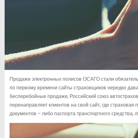
Продажи электронных полисов ОСАГО стали обязательны
по первому времени сайты страховщиков нередко дава
бесперебойные продажи, Российский союз автострахов
перенаправляет клиентов на свой сайт, где страховая
документов – либо паспорта транспортного средства, л