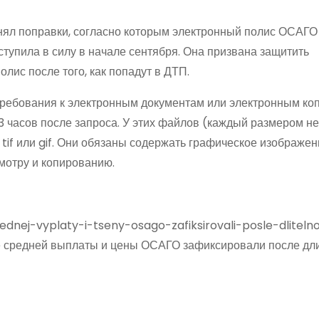
инял поправки, согласно которым электронный полис ОСАГО
вступила в силу в начале сентября. Она призвана защитить
лис после того, как попадут в ДТП.
 требования к электронным документам или электронным ко
3 часов после запроса. У этих файлов (каждый размером не
 tif или gif. Они обязаны содержать графическое изображен
смотру и копированию.
ednej-vyplaty-i-tseny-osago-zafiksirovali-posle-dliteln
е средней выплаты и цены ОСАГО зафиксировали после дл