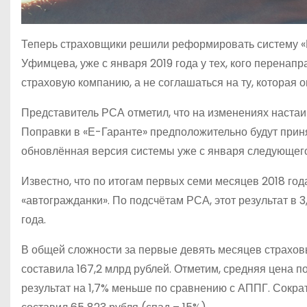
Теперь страховщики решили реформировать систему «
Уфимцева, уже с января 2019 года у тех, кого перена
страховую компанию, а не соглашаться на ту, котора
Представитель РСА отметил, что на изменениях настаи
Поправки в «Е-Гаранте» предположительно будут приня
обновлённая версия системы уже с января следующего
Известно, что по итогам первых семи месяцев 2018 го
«автогражданки». По подсчётам РСА, этот результат в
года.
В общей сложности за первые девять месяцев страхо
составила 167,2 млрд рублей. Отметим, средняя цена п
результат на 1,7% меньше по сравнению с АППГ. Сокра