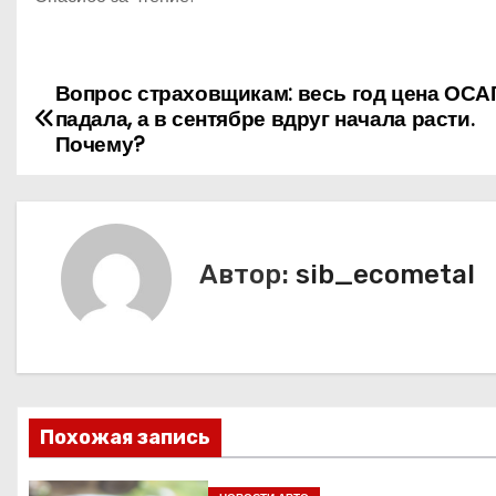
Вопрос страховщикам: весь год цена ОСА
Н
падала, а в сентябре вдруг начала расти.
а
Почему?
в
и
Автор:
sib_ecometal
г
а
ц
и
Похожая запись
я