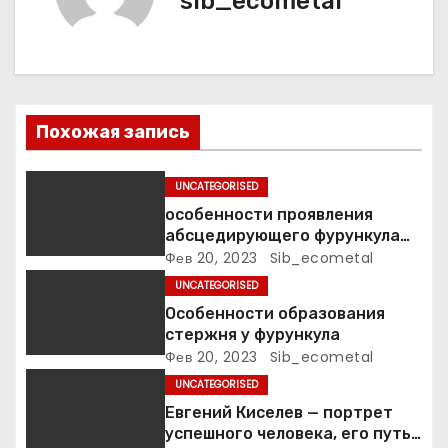
sib_ecometal
и
я
п
о
Похожая запись
з
UNCATEGORISED
а
особенности проявления
абсцедирующего фурункула
п
код по МКБ-10
Фев 20, 2023
Sib_ecometal
UNCATEGORISED
и
Особенности образования
стержня у фурункула
с
Фев 20, 2023
Sib_ecometal
я
UNCATEGORISED
Евгений Киселев — портрет
м
успешного человека, его путь