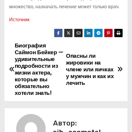
множество, назначать лечение может только врач.
Источник
Биография
Н
Саймон Бейкер —
Опасны ли
а
удивительные
жировики на
подробности из
члене или яичках
в
жизни актера,
у мужчин и как их
которые вы
лечить
и
обязательно
хотели знать!
г
а
ц
Автор: