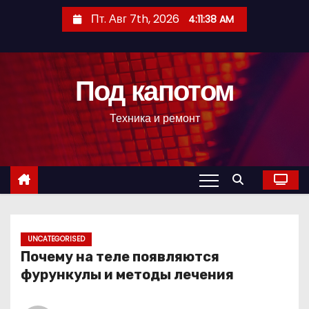
П
Пт. Авг 7th, 2026
4:11:39 AM
е
р
е
Под капотом
й
т
Техника и ремонт
и
к
с
о
д
е
р
UNCATEGORISED
Почему на теле появляются
ж
фурункулы и методы лечения
и
м