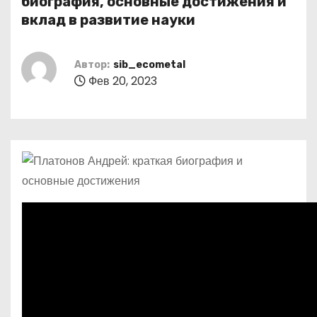
биография, основные достижения и
о
вклад в развитие науки
м
у
Автор:
sib_ecometal
Фев 20, 2023