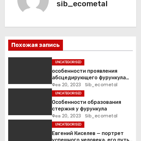
я
sib_ecometal
п
о
з
Похожая запись
а
UNCATEGORISED
п
особенности проявления
абсцедирующего фурункула
и
код по МКБ-10
Фев 20, 2023
Sib_ecometal
UNCATEGORISED
с
Особенности образования
я
стержня у фурункула
Фев 20, 2023
Sib_ecometal
м
UNCATEGORISED
Евгений Киселев — портрет
успешного человека, его путь