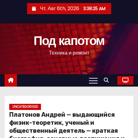
П
Чт. Авг 6th, 2026
3:38:26 AM
е
р
е
Под капотом
й
т
Техника и ремонт
и
к
с
о
д
е
р
UNCATEGORISED
Платонов Андрей — выдающийся
ж
физик-теоретик, ученый и
и
общественный деятель — краткая
м