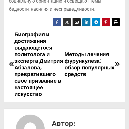
социальную ориентацию и освещают темы
бедности, насилия и несправедливости.
Биография и
Н
достижения
а
выдающегося
политолога и
Методы лечения
в
эксперта Дмитрия
фурункулеза:
Абзалова,
обзор популярных
и
превратившего
средств
свое призвание в
г
настоящее
искусство
а
ц
и
Автор: