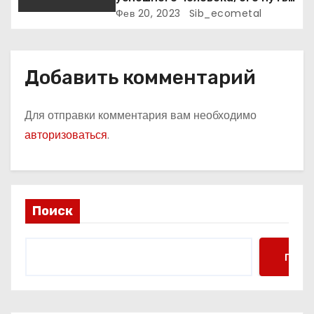
к славе и личное счастье
Фев 20, 2023
Sib_ecometal
Добавить комментарий
Для отправки комментария вам необходимо
авторизоваться
.
Поиск
Поис