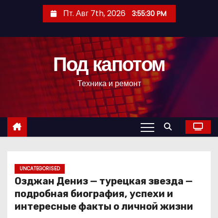
П
Пт. Авг 7th, 2026
3:55:31 PM
е
р
е
Под капотом
й
т
Техника и ремонт
и
к
с
о
д
е
р
UNCATEGORISED
Озджан Дениз — турецкая звезда —
ж
подробная биография, успехи и
и
интересные факты о личной жизни
м