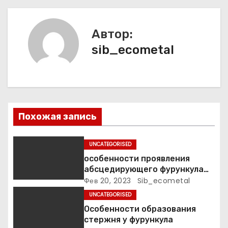
г
а
Автор:
ц
sib_ecometal
и
я
п
Похожая запись
о
UNCATEGORISED
з
особенности проявления
а
абсцедирующего фурункула
код по МКБ-10
Фев 20, 2023
Sib_ecometal
п
UNCATEGORISED
Особенности образования
и
стержня у фурункула