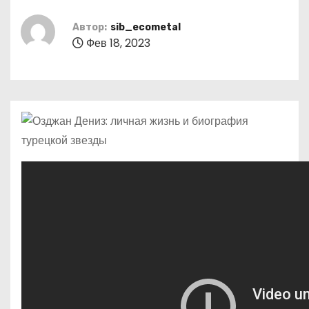
о
м
Автор:
sib_ecometal
Фев 18, 2023
у