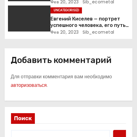
Фев 20, 2023
Sib_ecometal
с
UNCATEGORISED
я
Евгений Киселев — портрет
успешного человека, его путь
м
к славе и личное счастье
Фев 20, 2023
Sib_ecometal
Добавить комментарий
Для отправки комментария вам необходимо
авторизоваться
.
Поиск