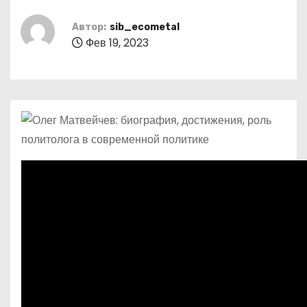
о
м
Автор:
sib_ecometal
Фев 19, 2023
у