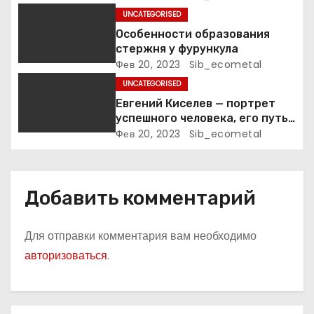
UNCATEGORISED
и
Особенности образования
стержня у фурункула
с
Фев 20, 2023
Sib_ecometal
я
UNCATEGORISED
Евгений Киселев — портрет
м
успешного человека, его путь
к славе и личное счастье
Фев 20, 2023
Sib_ecometal
Добавить комментарий
Для отправки комментария вам необходимо
авторизоваться
.