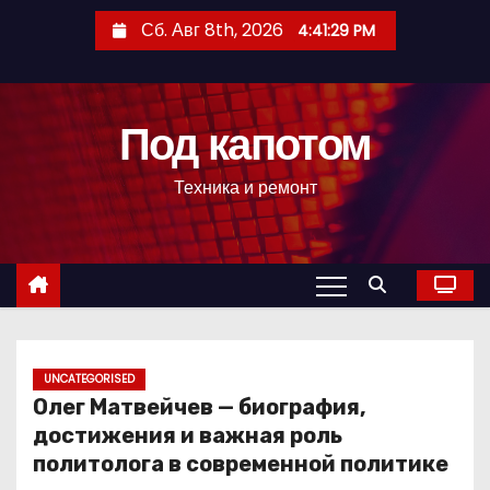
П
Сб. Авг 8th, 2026
4:41:30 PM
е
р
е
Под капотом
й
т
Техника и ремонт
и
к
с
о
д
е
р
UNCATEGORISED
Олег Матвейчев — биография,
ж
достижения и важная роль
и
политолога в современной политике
м