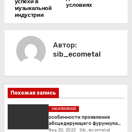
успехи в
условиях
и
музыкальной
индустрии
г
а
ц
Автор:
sib_ecometal
и
я
п
о
Похожая запись
з
UNCATEGORISED
а
особенности проявления
абсцедирующего фурункула
п
код по МКБ-10
Фев 20, 2023
Sib_ecometal