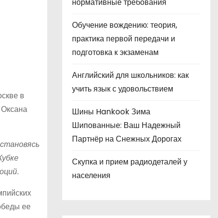
нормативные требования
Обучение вождению: теория,
практика первой передачи и
подготовка к экзаменам
Английский для школьников: как
учить язык с удовольствием
оскве в
е Оксана
Шины Hankook Зима
Шипованные: Ваш Надежный
Партнёр на Снежных Дорогах
 становясь
Кубке
Скупка и прием радиодеталей у
оций.
населения
мпийских
обеды ее