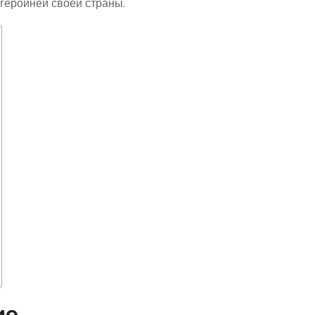
 героиней своей страны.
ие