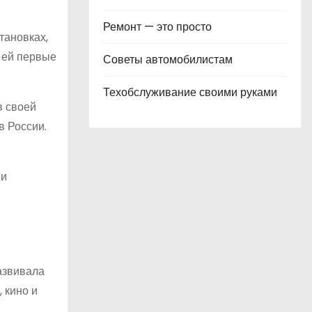
Ремонт — это просто
тановках,
а ей первые
Советы автомобилистам
Техобслуживание своими руками
в своей
в России.
 и
развивала
 кино и