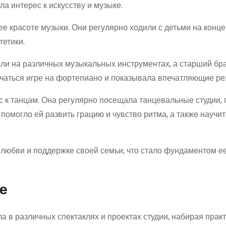
а интерес к искусству и музыке.
е красоте музыки. Они регулярно ходили с детьми на конце
тетики.
али на различных музыкальных инструментах, а старший бр
бучаться игре на фортепиано и показывала впечатляющие ре
с к танцам. Она регулярно посещала танцевальные студии, 
омогло ей развить грацию и чувство ритма, а также научит
 любви и поддержке своей семьи, что стало фундаментом е
ре
а в различных спектаклях и проектах студии, набирая прак