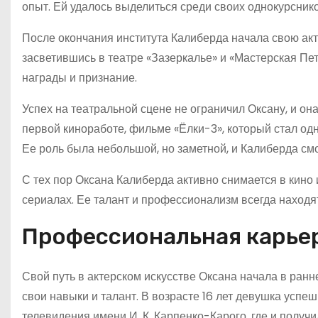
опыт. Ей удалось выделиться среди своих однокурсник
После окончания института Калиберда начала свою акт
засветившись в театре «Зазеркалье» и «Мастерская Пе
награды и признание.
Успех на театральной сцене не ограничил Оксану, и она
первой киноработе, фильме «Ёлки-3», который стал од
Ее роль была небольшой, но заметной, и Калиберда смо
С тех пор Оксана Калиберда активно снимается в кино 
сериалах. Ее талант и профессионализм всегда находят 
Профессиональная карье
Свой путь в актерском искусстве Оксана начала в ранн
свои навыки и талант. В возрасте 16 лет девушка успе
телевидения имени И. К. Карпенко-Карого, где и получ