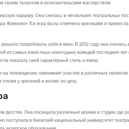
ов своим талантом и исполнительским мастерством.
ерскую карьеру. Она снялась в нескольких театральных пос
тра Фоменко». Ее игра была отмечена критиками и принесл
 решила попробовать себя в кино. В 2012 году она снялась 
ной из самых известных новогодних комедий последних лет 
гла показать свой характерный стиль и юмор.
и на телевидении, принимает участие в различных проектах
отклик у зрителей и коллег по цеху.
ра
ем детстве. Она посещала различные кружки и студии, где 
шно поступила в Киевский национальный университет театра,
ила актерское образование.