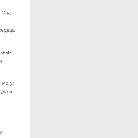
. Она
сердца
льных
и
т могут
уда и
х